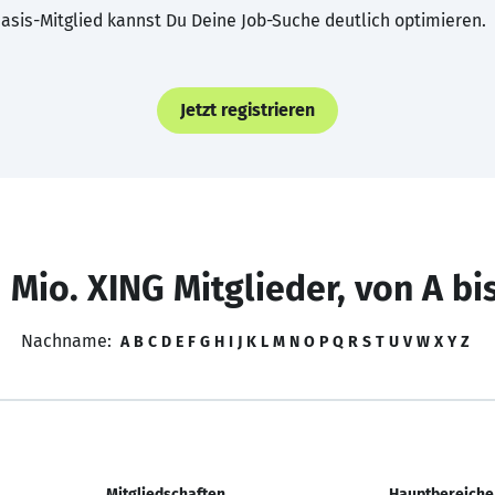
asis-Mitglied kannst Du Deine Job-Suche deutlich optimieren.
Jetzt registrieren
 Mio. XING Mitglieder, von A bi
Nachname:
A
B
C
D
E
F
G
H
I
J
K
L
M
N
O
P
Q
R
S
T
U
V
W
X
Y
Z
Mitgliedschaften
Hauptbereiche