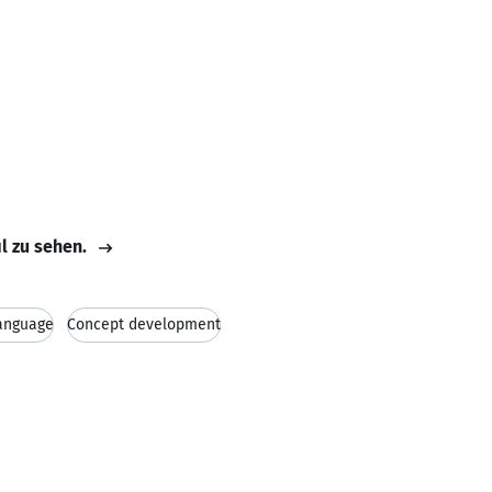
il zu sehen.
language
Concept development