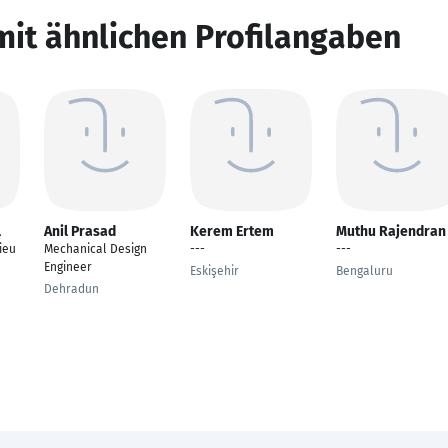
mit ähnlichen Profilangaben
l
Anil Prasad
Kerem Ertem
Muthu Rajendran
ieu
Mechanical Design
---
---
Engineer
Eskişehir
Bengaluru
Dehradun