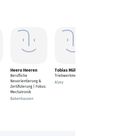
Heero Heeren
Tobias Müller
Honey Honey
Berufliche
Triebwerkmechaniker
---
Neuorientierung &
Alzey
Pune
Zertifizierung | Fokus:
Mechatronik
Babenhausen