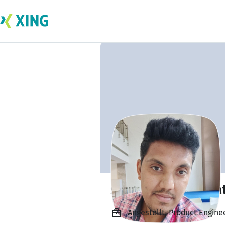
sathyamoorthi sa
Angestellt, Product Engine