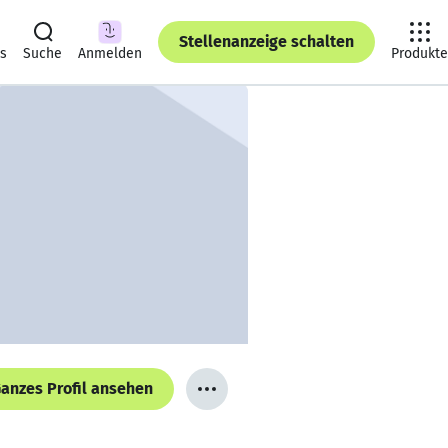
Stellenanzeige schalten
ts
Suche
Anmelden
Produkte
anzes Profil ansehen