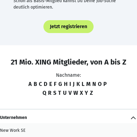
Schon als Basis-Mitglied kannst Du Deine Job-Suche
deutlich optimieren.
Jetzt registrieren
21 Mio. XING Mitglieder, von A bis Z
Nachname:
A
B
C
D
E
F
G
H
I
J
K
L
M
N
O
P
Q
R
S
T
U
V
W
X
Y
Z
Unternehmen
New Work SE