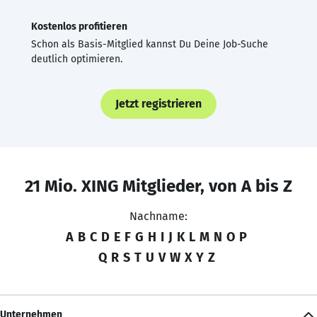
Kostenlos profitieren
Schon als Basis-Mitglied kannst Du Deine Job-Suche
deutlich optimieren.
Jetzt registrieren
21 Mio. XING Mitglieder, von A bis Z
Nachname:
A
B
C
D
E
F
G
H
I
J
K
L
M
N
O
P
Q
R
S
T
U
V
W
X
Y
Z
Unternehmen