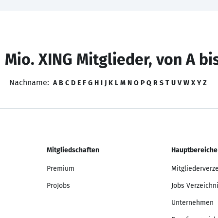
 Mio. XING Mitglieder, von A bi
Nachname:
A
B
C
D
E
F
G
H
I
J
K
L
M
N
O
P
Q
R
S
T
U
V
W
X
Y
Z
Mitgliedschaften
Hauptbereiche
Premium
Mitgliederverz
ProJobs
Jobs Verzeichn
Unternehmen