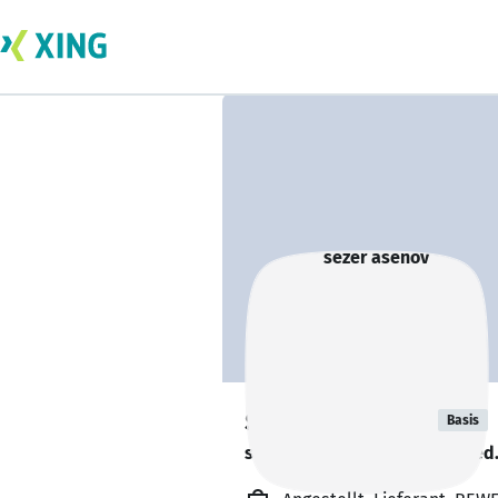
sezer asenov
Basis
sucht ein neues Team-Mitglied