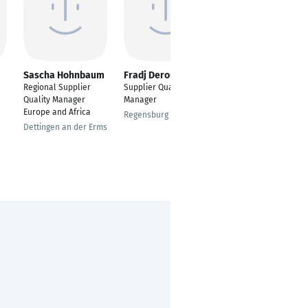
Sascha Hohnbaum
Fradj Derouiche
Mark Knezovic
Regional Supplier
Supplier Quality
Strategic Purchaser
Quality Manager
Manager
Projects
Europe and Africa
Regensburg
München
Dettingen an der Erms