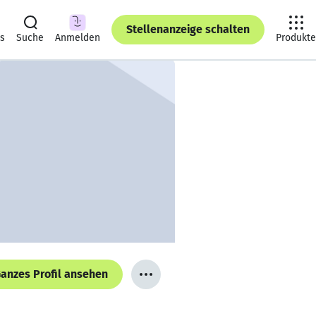
Stellenanzeige schalten
ts
Suche
Anmelden
Produkte
anzes Profil ansehen