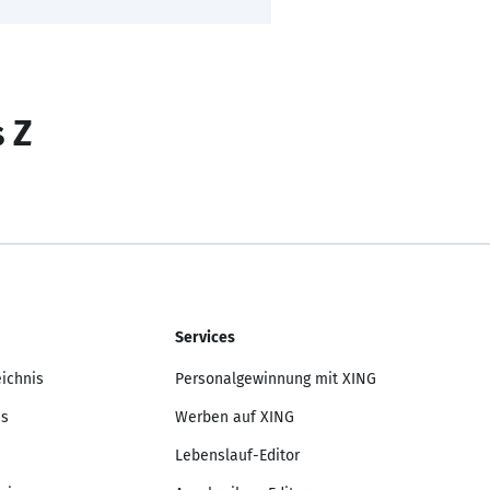
s Z
Services
eichnis
Personalgewinnung mit XING
is
Werben auf XING
Lebenslauf-Editor