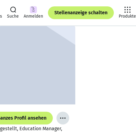
Stellenanzeige schalten
ts
Suche
Anmelden
Produkte
anzes Profil ansehen
Angestellt, Education Manager,