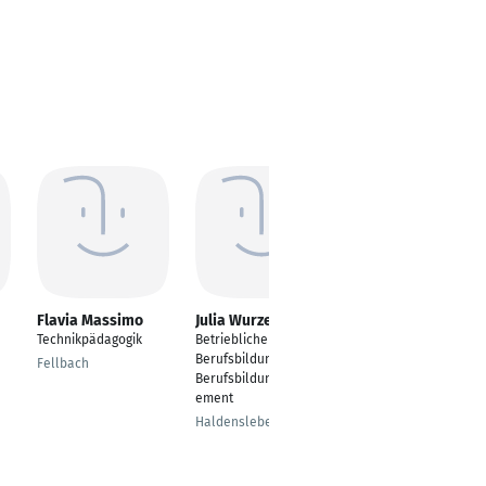
Flavia Massimo
Julia Wurzel
Iris Wahlandt
Technikpädagogik
Betriebliche
Personalreferentin
Berufsbildung und
Fellbach
Mosbach
Berufsbildungsmanag
ement
Haldensleben I