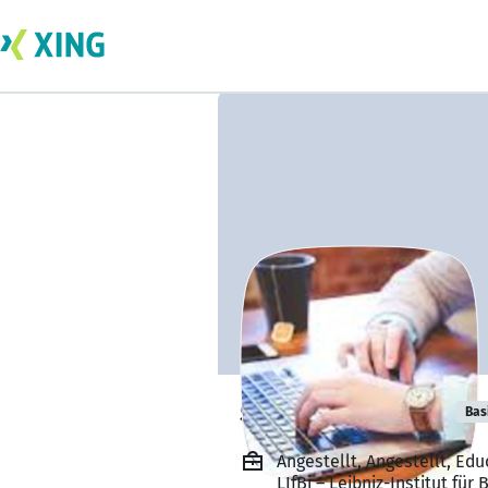
shahidha shahi
Bas
Angestellt, Angestellt, Edu
LIfBi – Leibniz-Institut für