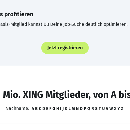
s profitieren
asis-Mitglied kannst Du Deine Job-Suche deutlich optimieren.
Jetzt registrieren
 Mio. XING Mitglieder, von A bi
Nachname:
A
B
C
D
E
F
G
H
I
J
K
L
M
N
O
P
Q
R
S
T
U
V
W
X
Y
Z