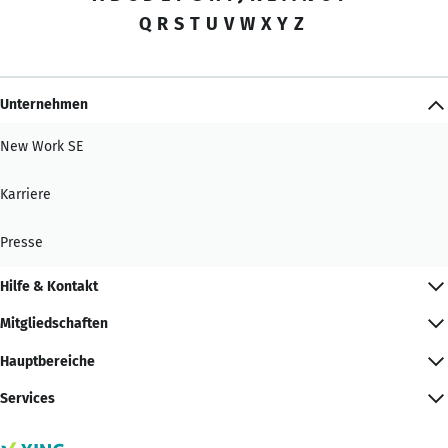
Q
R
S
T
U
V
W
X
Y
Z
Unternehmen
New Work SE
Karriere
Presse
Hilfe & Kontakt
Mitgliedschaften
Hauptbereiche
Services