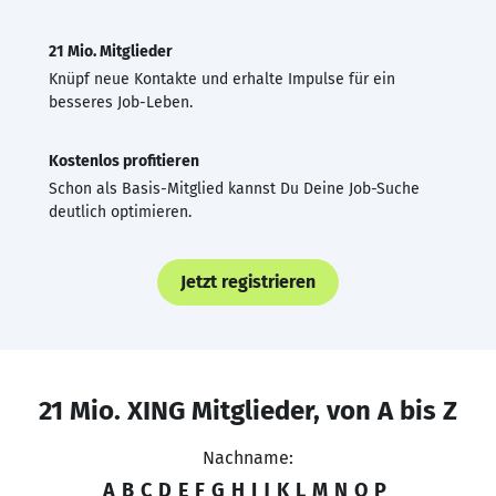
21 Mio. Mitglieder
Knüpf neue Kontakte und erhalte Impulse für ein
besseres Job-Leben.
Kostenlos profitieren
Schon als Basis-Mitglied kannst Du Deine Job-Suche
deutlich optimieren.
Jetzt registrieren
21 Mio. XING Mitglieder, von A bis Z
Nachname:
A
B
C
D
E
F
G
H
I
J
K
L
M
N
O
P