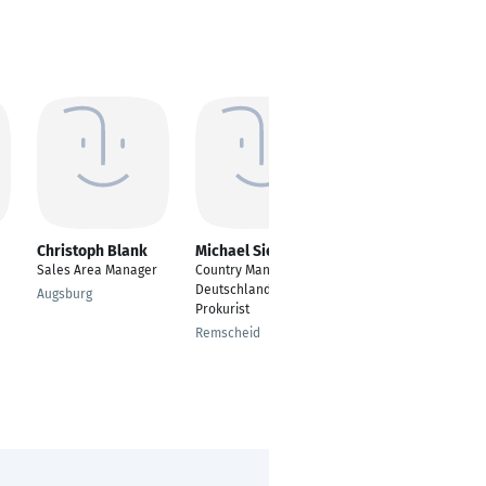
Christoph Blank
Michael Sierant
Hans-Werner
Brödel
Sales Area Manager
Country Manager
Sales and Marketing
Deutschland,
Augsburg
Manager
Prokurist
Simbach am Inn
Remscheid