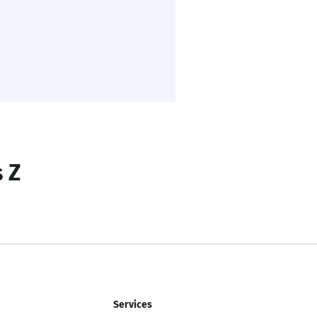
s Z
Services