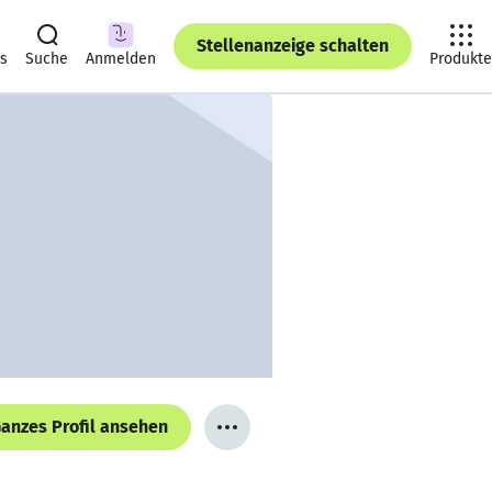
Stellenanzeige schalten
ts
Suche
Anmelden
Produkte
anzes Profil ansehen