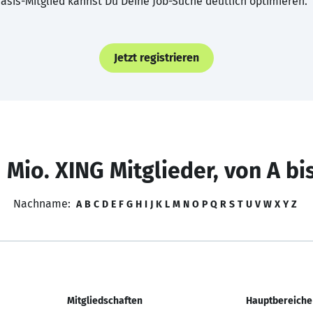
asis-Mitglied kannst Du Deine Job-Suche deutlich optimieren.
Jetzt registrieren
 Mio. XING Mitglieder, von A bi
Nachname:
A
B
C
D
E
F
G
H
I
J
K
L
M
N
O
P
Q
R
S
T
U
V
W
X
Y
Z
Mitgliedschaften
Hauptbereiche