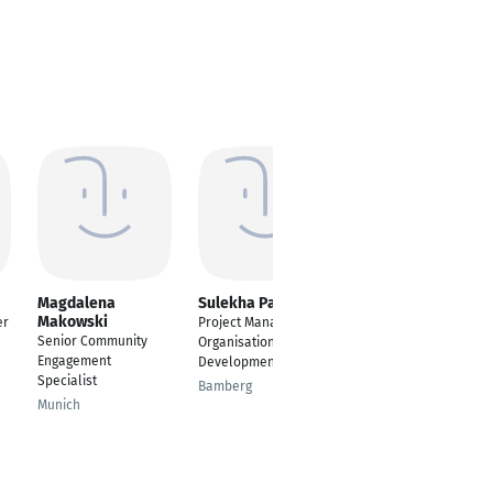
Magdalena
Sulekha Paul
Shivam Dave
Makowski
er
Project Manager-
Embedded System
Senior Community
Organisation
Engineer
Engagement
Development
Bremen
Specialist
Bamberg
Munich