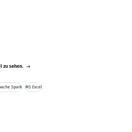
il zu sehen.
pache Spark
MS Excel