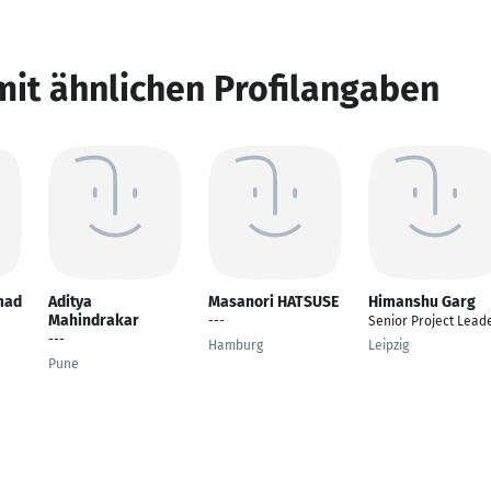
mit ähnlichen Profilangaben
mad
Aditya
Masanori HATSUSE
Himanshu Garg
Mahindrakar
---
Senior Project Lead
---
Hamburg
Leipzig
Pune