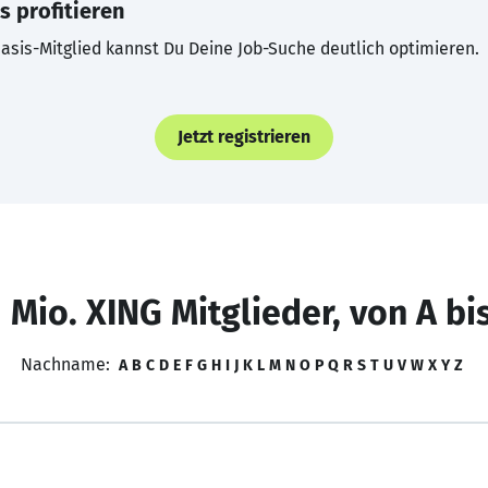
s profitieren
asis-Mitglied kannst Du Deine Job-Suche deutlich optimieren.
Jetzt registrieren
 Mio. XING Mitglieder, von A bi
Nachname:
A
B
C
D
E
F
G
H
I
J
K
L
M
N
O
P
Q
R
S
T
U
V
W
X
Y
Z