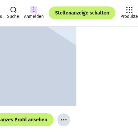
Stellenanzeige schalten
ts
Suche
Anmelden
Produkte
anzes Profil ansehen