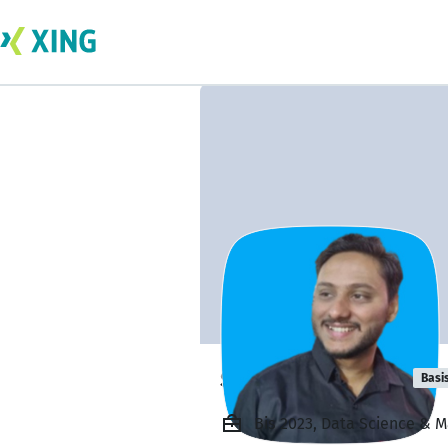
shobhit kumar
Basi
Bis 2023, Data Science & M