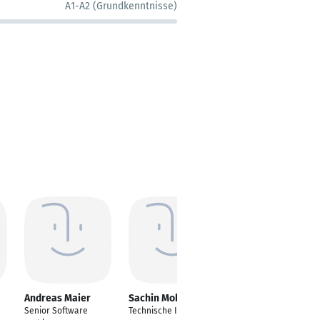
A1-A2 (Grundkenntnisse)
Andreas Maier
Sachin Mohan
Rayhan Dhaifallah
Senior Software
Technische Informatik
AI Engineer