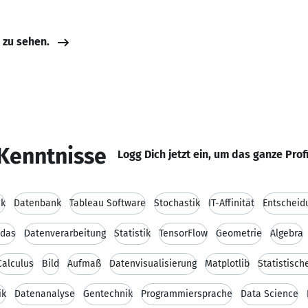
e zu sehen.
Kenntnisse
Logg Dich jetzt ein, um das ganze Prof
ik
Datenbank
Tableau Software
Stochastik
IT-Affinität
Entscheid
ndas
Datenverarbeitung
Statistik
TensorFlow
Geometrie
Algebra
Calculus
Bild
Aufmaß
Datenvisualisierung
Matplotlib
Statistisch
ik
Datenanalyse
Gentechnik
Programmiersprache
Data Science