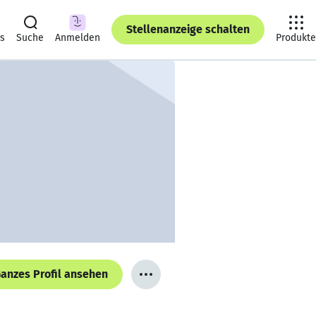
Stellenanzeige schalten
ts
Suche
Anmelden
Produkte
anzes Profil ansehen