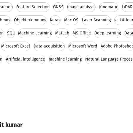
raction
Feature Selection
GNSS
image analysis
Kinematic
LiDAR
ithmus
Objekterkennung
Keras
Mac OS
Laser Scanning
scikit-lea
on
SQL
Machine Learning
MatLab
MS Office
Deep learning
Data
Microsoft Excel
Data acquisition
Microsoft Word
Adobe Photosho
rn
Artificial intelligence
machine learning
Natural Language Proces
it kumar