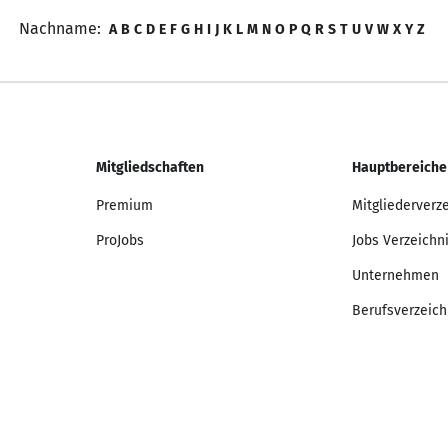
Nachname:
A
B
C
D
E
F
G
H
I
J
K
L
M
N
O
P
Q
R
S
T
U
V
W
X
Y
Z
Mitgliedschaften
Hauptbereiche
Premium
Mitgliederverz
ProJobs
Jobs Verzeichn
Unternehmen
Berufsverzeich