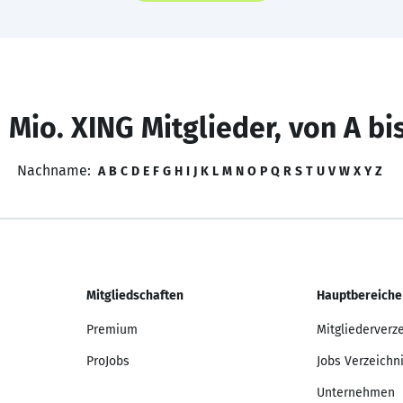
 Mio. XING Mitglieder, von A bi
Nachname:
A
B
C
D
E
F
G
H
I
J
K
L
M
N
O
P
Q
R
S
T
U
V
W
X
Y
Z
Mitgliedschaften
Hauptbereiche
Premium
Mitgliederverz
ProJobs
Jobs Verzeichn
Unternehmen