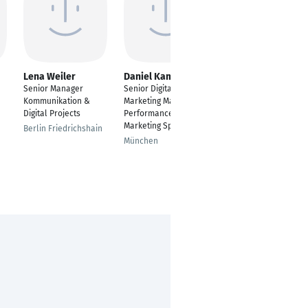
Lena Weiler
Daniel Kammerer
Corinna Kepper
Senior Manager
Senior Digital
Senior Online
Kommunikation &
Marketing Manager |
Marketing Manager
Digital Projects
Performance
Dortmund
Marketing Specialist
Berlin Friedrichshain
München