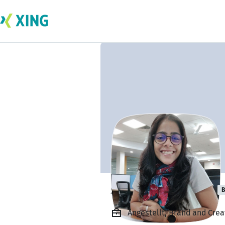
shubhra mudgal
B
Angestellt, Brand and Creat