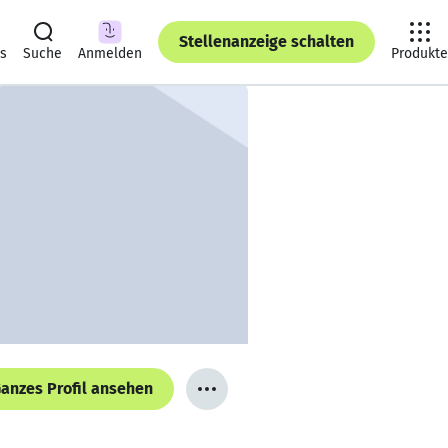
Stellenanzeige schalten
ts
Suche
Anmelden
Produkte
anzes Profil ansehen