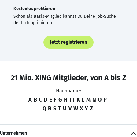
Kostenlos profitieren
Schon als Basis-Mitglied kannst Du Deine Job-Suche
deutlich optimieren.
Jetzt registrieren
21 Mio. XING Mitglieder, von A bis Z
Nachname:
A
B
C
D
E
F
G
H
I
J
K
L
M
N
O
P
Q
R
S
T
U
V
W
X
Y
Z
Unternehmen