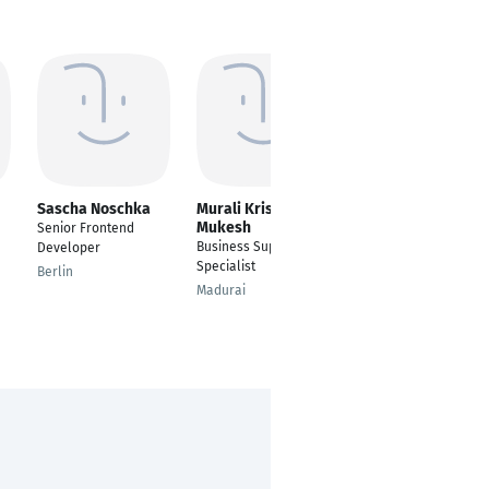
Sascha Noschka
Murali Krishnan
Yaser Bahrami
Mukesh
Senior Frontend
Web Developer
Business Support
Developer
Mashhad
Specialist
Berlin
Madurai