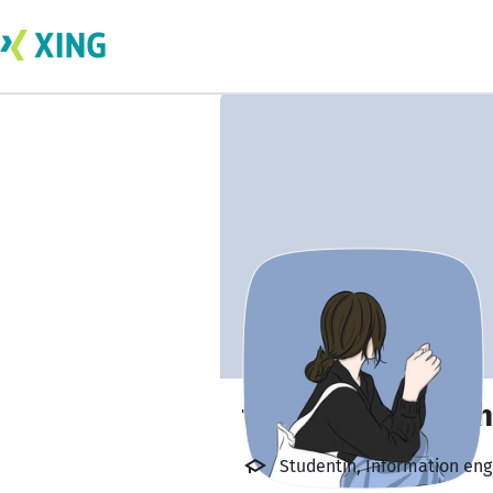
tasnem kanakriah
Studentin, Information eng