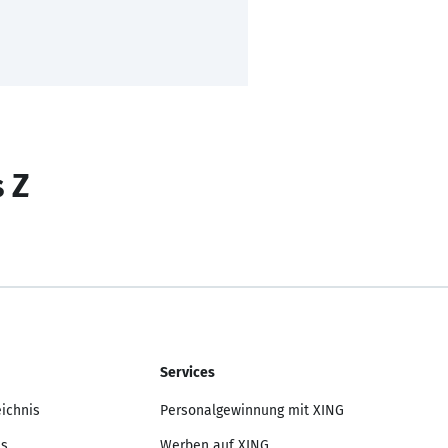
s Z
Services
eichnis
Personalgewinnung mit XING
is
Werben auf XING