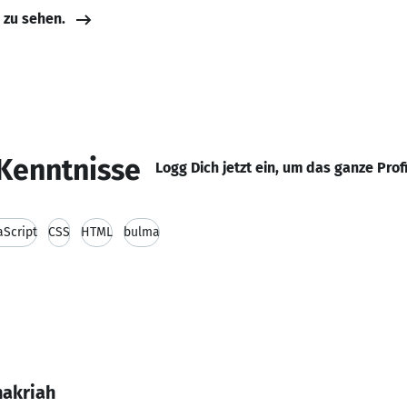
e zu sehen.
Kenntnisse
Logg Dich jetzt ein, um das ganze Prof
aScript
CSS
HTML
bulma
nakriah