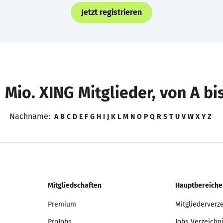
Jetzt registrieren
 Mio. XING Mitglieder, von A bi
Nachname:
A
B
C
D
E
F
G
H
I
J
K
L
M
N
O
P
Q
R
S
T
U
V
W
X
Y
Z
Mitgliedschaften
Hauptbereiche
Premium
Mitgliederverz
ProJobs
Jobs Verzeichn