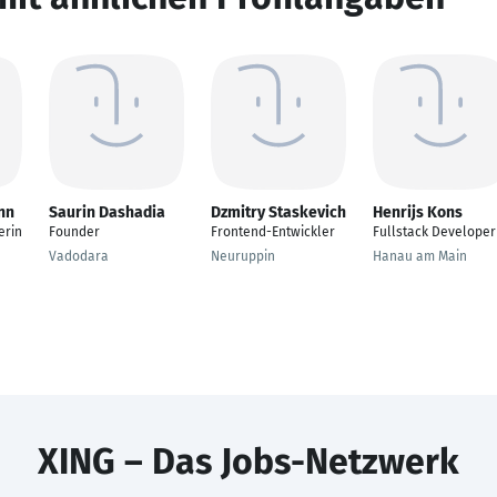
nn
Saurin Dashadia
Dzmitry Staskevich
Henrijs Kons
erin
Founder
Frontend-Entwickler
Fullstack Developer
Vadodara
Neuruppin
Hanau am Main
XING – Das Jobs-Netzwerk