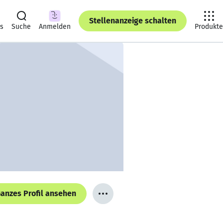
Stellenanzeige schalten
ts
Suche
Anmelden
Produkte
anzes Profil ansehen