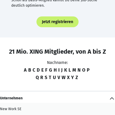
Schon als Basis-Mitglied kannst Du Deine Job-Suche
deutlich optimieren.
Jetzt registrieren
21 Mio. XING Mitglieder, von A bis Z
Nachname:
A
B
C
D
E
F
G
H
I
J
K
L
M
N
O
P
Q
R
S
T
U
V
W
X
Y
Z
Unternehmen
New Work SE