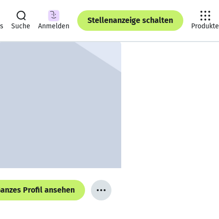
Stellenanzeige schalten
ts
Suche
Anmelden
Produkte
anzes Profil ansehen