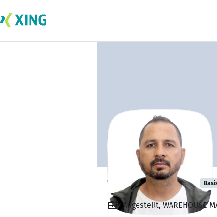
tejendra malla
Basi
Angestellt, WAREHOUSE MA