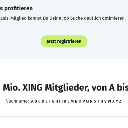
s profitieren
asis-Mitglied kannst Du Deine Job-Suche deutlich optimieren.
Jetzt registrieren
 Mio. XING Mitglieder, von A bi
Nachname:
A
B
C
D
E
F
G
H
I
J
K
L
M
N
O
P
Q
R
S
T
U
V
W
X
Y
Z