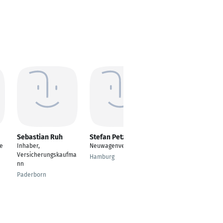
Sebastian Ruh
Stefan Petzold
Dipl.-Kfm.
Alexander Föll
le
Inhaber,
Neuwagenverkäufer
Vertriebsmitarbeiter
Versicherungskaufma
Hamburg
im Außendienst
nn
Reutlingen
Paderborn