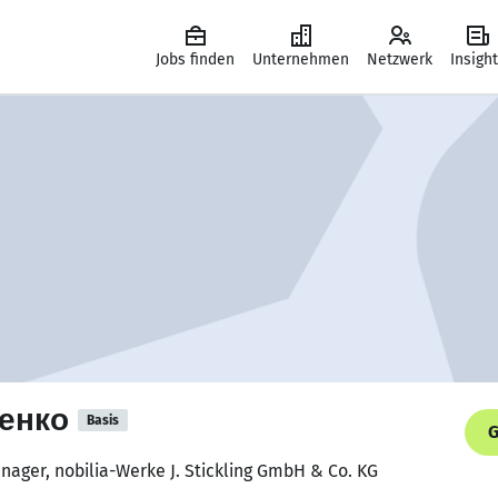
Jobs finden
Unternehmen
Netzwerk
Insigh
енко
Basis
G
nager, nobilia-Werke J. Stickling GmbH & Co. KG