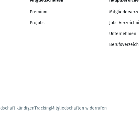
Mitgliedschaften
Hauptbereiche
Premium
Mitgliederverz
ProJobs
Jobs Verzeichn
Unternehmen
Berufsverzeich
edschaft kündigen
Tracking
Mitgliedschaften widerrufen