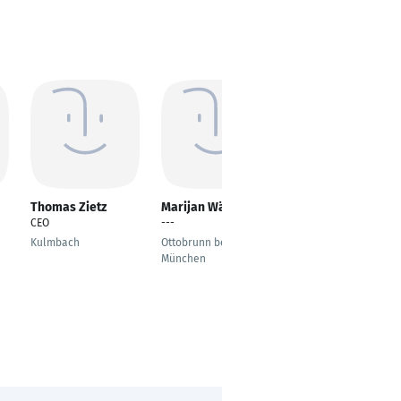
Thomas Zietz
Marijan Wächter
Andre Schönfeld
CEO
---
Applikationsingenieur
Kulmbach
Ottobrunn bei
Butzbach
München