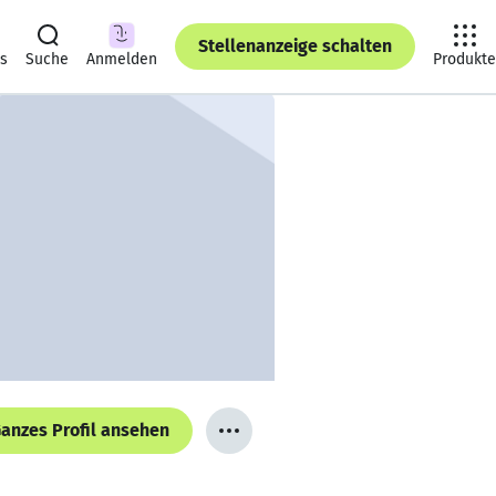
Stellenanzeige schalten
ts
Suche
Anmelden
Produkte
anzes Profil ansehen