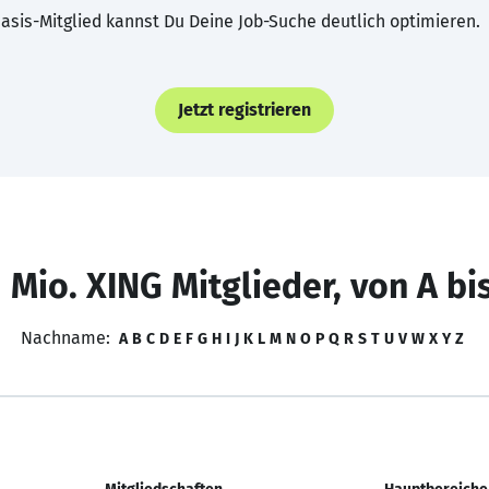
asis-Mitglied kannst Du Deine Job-Suche deutlich optimieren.
Jetzt registrieren
 Mio. XING Mitglieder, von A bi
Nachname:
A
B
C
D
E
F
G
H
I
J
K
L
M
N
O
P
Q
R
S
T
U
V
W
X
Y
Z