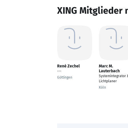
XING Mitglieder 
René Zechel
Marc M.
Lauterbach
---
Systemintegrator 
Göttingen
Lichtplaner
Köln