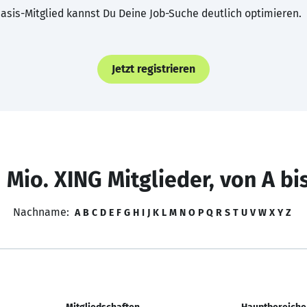
asis-Mitglied kannst Du Deine Job-Suche deutlich optimieren.
Jetzt registrieren
 Mio. XING Mitglieder, von A bi
Nachname:
A
B
C
D
E
F
G
H
I
J
K
L
M
N
O
P
Q
R
S
T
U
V
W
X
Y
Z