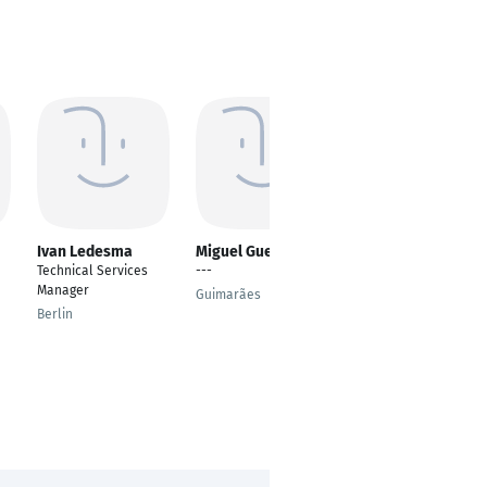
Ivan Ledesma
Miguel Guerreiro
Jizhe Li
Technical Services
---
Fotograf
Manager
Guimarães
Berlin
Berlin