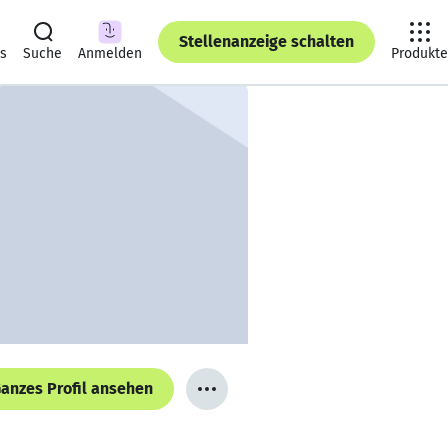
Stellenanzeige schalten
ts
Suche
Anmelden
Produkte
anzes Profil ansehen