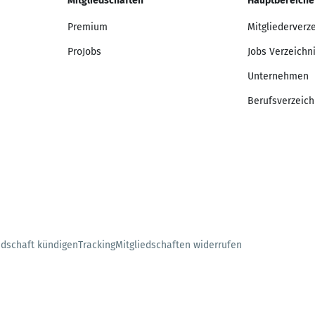
Mitgliedschaften
Hauptbereiche
Premium
Mitgliederverz
ProJobs
Jobs Verzeichn
Unternehmen
Berufsverzeich
edschaft kündigen
Tracking
Mitgliedschaften widerrufen