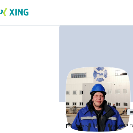
Андрей Эрмус
B
Angestellt, operator ARP, 