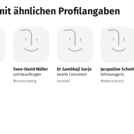
mit ähnlichen Profilangaben
Sven-David Müller
Dr Sambhaji Garje
Jacqueline Schmi
Lehrbeauftragter
Health Consultant
Fallmanagerin
Braunschweig
mumbai
Wetteraukreis