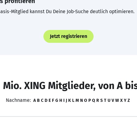
s profitieren
asis-Mitglied kannst Du Deine Job-Suche deutlich optimieren.
Jetzt registrieren
 Mio. XING Mitglieder, von A bi
Nachname:
A
B
C
D
E
F
G
H
I
J
K
L
M
N
O
P
Q
R
S
T
U
V
W
X
Y
Z