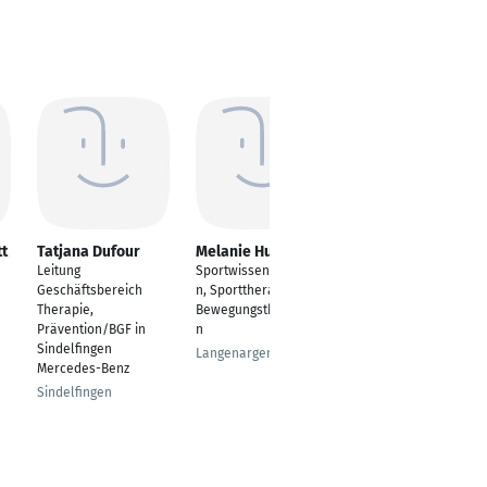
tt
Tatjana Dufour
Melanie Hutter
Annett
Rosnitschek-Eger
Leitung
Sportwissenschaftleri
ErgonomieBeraterin,
Geschäftsbereich
n, Sporttherapeutin,
Ganzheitliche &
Therapie,
Bewegungstherapeuti
Betriebliche
Prävention/BGF in
n
SehTrainerin,
Sindelfingen
Langenargen
AchtsamkeitsCoach
Mercedes-Benz
Köln
Sindelfingen