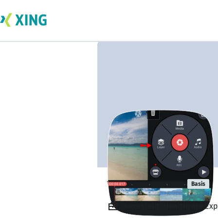
vszfe rgregd
Basis
Angestellt, Healthcare Exp