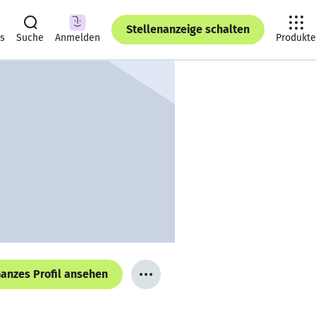
Stellenanzeige schalten
ts
Suche
Anmelden
Produkte
anzes Profil ansehen