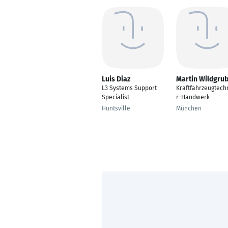
Luis Diaz
Martin Wildgru
L3 Systems Support
Kraftfahrzeugtech
Specialist
r-Handwerk
Huntsville
München