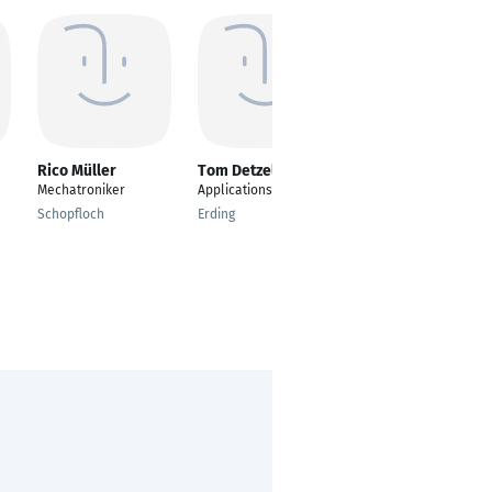
Rico Müller
Tom Detzel
Yazan Qandeel
Mechatroniker
Applications Engineer
Mechanical Engineer
Schopfloch
Erding
Budapest