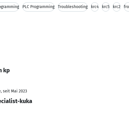
rogramming
PLC Programming
Troubleshooting
krc4
krc5
krc2
fr
h kp
, seit Mai 2023
ecialist-kuka