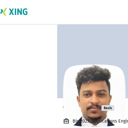
vysakh kp
Basis
Bis 2023, Applications Eng