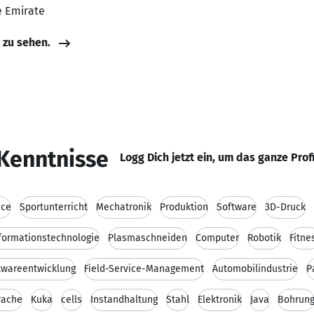
e Emirate
e zu sehen.
Kenntnisse
Logg Dich jetzt ein, um das ganze Prof
ice
Sportunterricht
Mechatronik
Produktion
Software
3D-Druck
formationstechnologie
Plasmaschneiden
Computer
Robotik
Fitne
twareentwicklung
Field-Service-Management
Automobilindustrie
P
rache
Kuka
cells
Instandhaltung
Stahl
Elektronik
Java
Bohrun