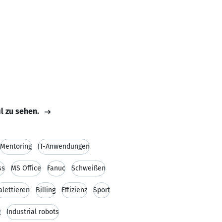
il zu sehen.
Mentoring
IT-Anwendungen
ss
MS Office
Fanuc
Schweißen
alettieren
Billing
Effizienz
Sport
g
Industrial robots