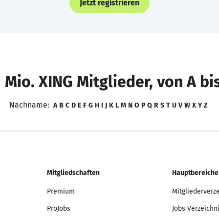
Jetzt registrieren
 Mio. XING Mitglieder, von A bi
Nachname:
A
B
C
D
E
F
G
H
I
J
K
L
M
N
O
P
Q
R
S
T
U
V
W
X
Y
Z
Mitgliedschaften
Hauptbereiche
Premium
Mitgliederverz
ProJobs
Jobs Verzeichn