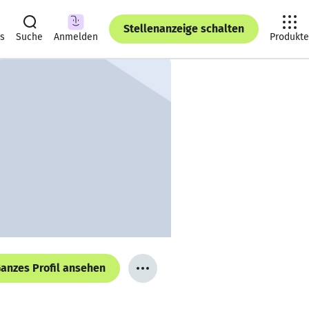
Stellenanzeige schalten
ts
Suche
Anmelden
Produkte
anzes Profil ansehen