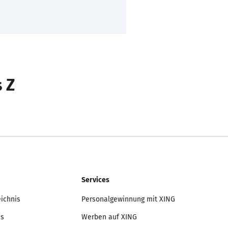
s Z
Services
eichnis
Personalgewinnung mit XING
is
Werben auf XING