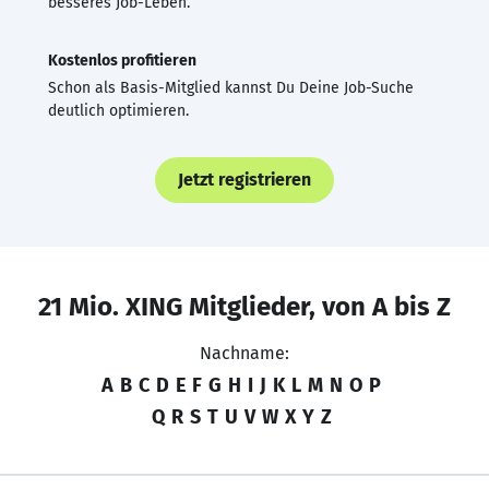
besseres Job-Leben.
Kostenlos profitieren
Schon als Basis-Mitglied kannst Du Deine Job-Suche
deutlich optimieren.
Jetzt registrieren
21 Mio. XING Mitglieder, von A bis Z
Nachname:
A
B
C
D
E
F
G
H
I
J
K
L
M
N
O
P
Q
R
S
T
U
V
W
X
Y
Z