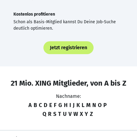
Kostenlos profitieren
Schon als Basis-Mitglied kannst Du Deine Job-Suche
deutlich optimieren.
Jetzt registrieren
21 Mio. XING Mitglieder, von A bis Z
Nachname:
A
B
C
D
E
F
G
H
I
J
K
L
M
N
O
P
Q
R
S
T
U
V
W
X
Y
Z