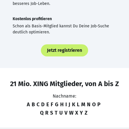
besseres Job-Leben.
Kostenlos profitieren
Schon als Basis-Mitglied kannst Du Deine Job-Suche
deutlich optimieren.
Jetzt registrieren
21 Mio. XING Mitglieder, von A bis Z
Nachname:
A
B
C
D
E
F
G
H
I
J
K
L
M
N
O
P
Q
R
S
T
U
V
W
X
Y
Z