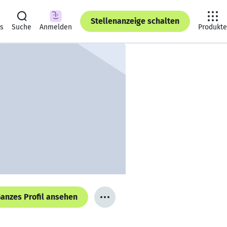
Stellenanzeige schalten
ts
Suche
Anmelden
Produkte
anzes Profil ansehen