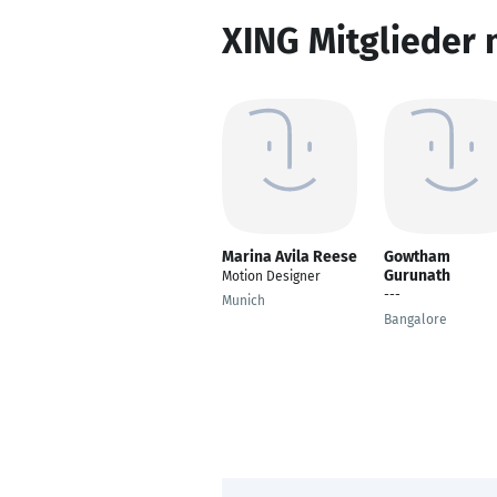
XING Mitglieder 
Marina Avila Reese
Gowtham
Gurunath
Motion Designer
---
Munich
Bangalore