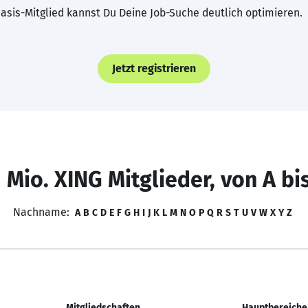
asis-Mitglied kannst Du Deine Job-Suche deutlich optimieren.
Jetzt registrieren
 Mio. XING Mitglieder, von A bi
Nachname:
A
B
C
D
E
F
G
H
I
J
K
L
M
N
O
P
Q
R
S
T
U
V
W
X
Y
Z
Mitgliedschaften
Hauptbereiche