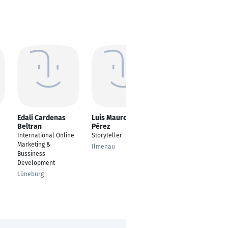
Edali Cardenas
Luis Mauro Rábago
Elena Kostoska
Beltran
Pérez
Professional Fellow
International Online
Storyteller
Skopje
Marketing &
Ilmenau
Bussiness
Development
Lüneburg