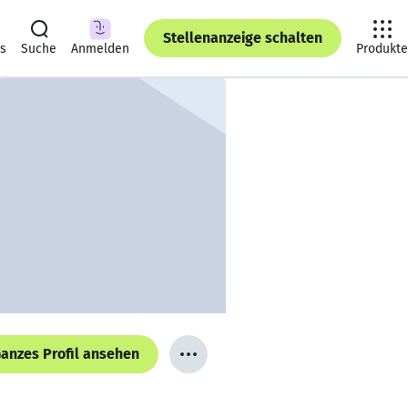
Stellenanzeige schalten
ts
Suche
Anmelden
Produkte
anzes Profil ansehen