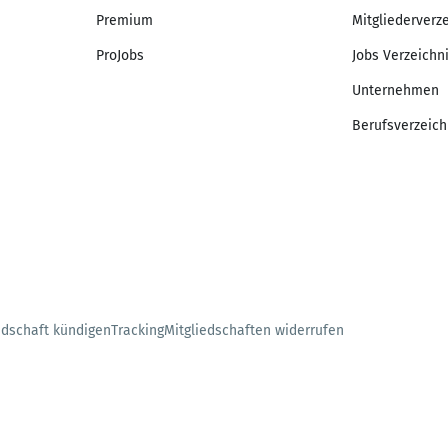
Premium
Mitgliederverz
ProJobs
Jobs Verzeichn
Unternehmen
Berufsverzeich
edschaft kündigen
Tracking
Mitgliedschaften widerrufen