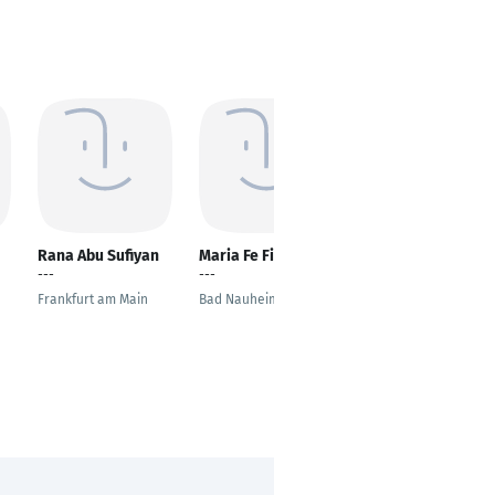
Rana Abu Sufiyan
Maria Fe Fischer
Manali Sanjay
Budhale
---
---
---
Frankfurt am Main
Bad Nauheim
Karlsruhe