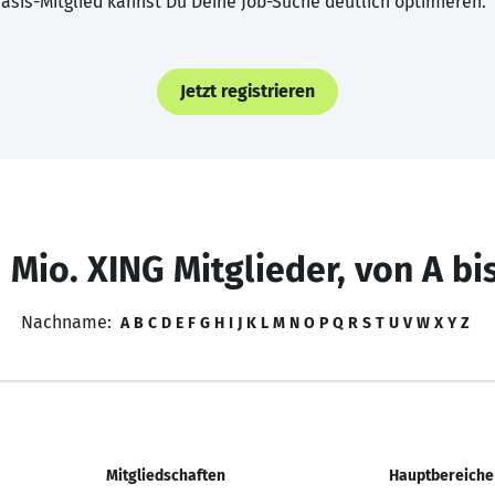
asis-Mitglied kannst Du Deine Job-Suche deutlich optimieren.
Jetzt registrieren
 Mio. XING Mitglieder, von A bi
Nachname:
A
B
C
D
E
F
G
H
I
J
K
L
M
N
O
P
Q
R
S
T
U
V
W
X
Y
Z
Mitgliedschaften
Hauptbereiche