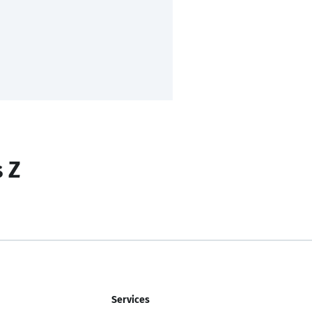
s Z
Services