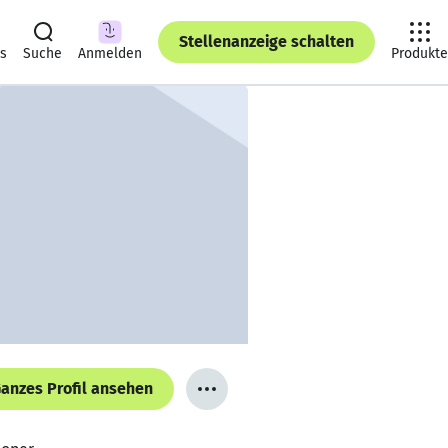
Stellenanzeige schalten
ts
Suche
Anmelden
Produkte
anzes Profil ansehen