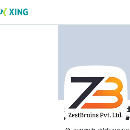
zestbrains Ahme
would like to help someone. 🛍