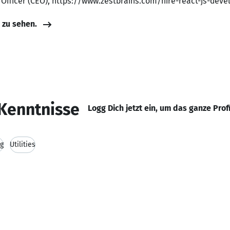
e Officer (CEO), https://www.zestbrains.com/hire-react-js-deve
e zu sehen.
Kenntnisse
Logg Dich jetzt ein, um das ganze Prof
g
Utilities