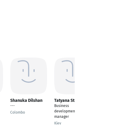
Shanuka Dilshan
Tatyana Stratulat
Kate Pioryshkina
---
Business
Sales manager
development
Colombo
Minsk
manager
Kiev