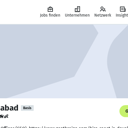
Jobs finden
Unternehmen
Netzwerk
Insigh
dabad
Basis
G
🦮👶