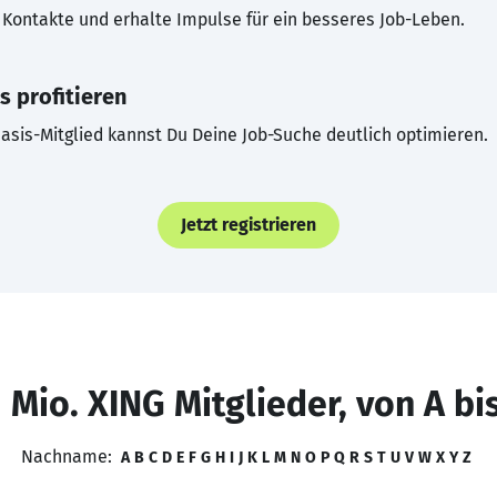
Kontakte und erhalte Impulse für ein besseres Job-Leben.
s profitieren
asis-Mitglied kannst Du Deine Job-Suche deutlich optimieren.
Jetzt registrieren
 Mio. XING Mitglieder, von A bi
Nachname:
A
B
C
D
E
F
G
H
I
J
K
L
M
N
O
P
Q
R
S
T
U
V
W
X
Y
Z