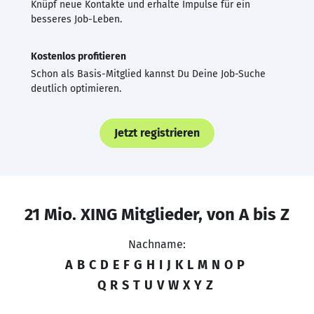
Knüpf neue Kontakte und erhalte Impulse für ein
besseres Job-Leben.
Kostenlos profitieren
Schon als Basis-Mitglied kannst Du Deine Job-Suche
deutlich optimieren.
Jetzt registrieren
21 Mio. XING Mitglieder, von A bis Z
Nachname:
A
B
C
D
E
F
G
H
I
J
K
L
M
N
O
P
Q
R
S
T
U
V
W
X
Y
Z