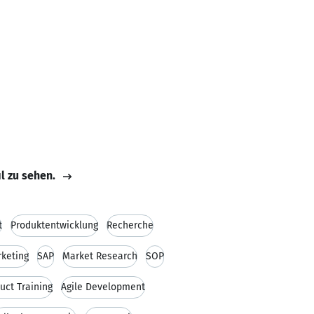
il zu sehen.
t
Produktentwicklung
Recherche
keting
SAP
Market Research
SOP
uct Training
Agile Development