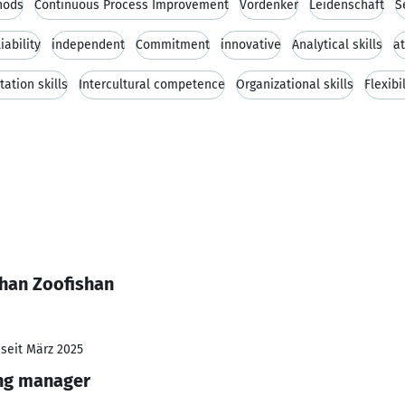
hods
Continuous Process Improvement
Vordenker
Leidenschaft
S
iability
independent
Commitment
innovative
Analytical skills
at
ation skills
Intercultural competence
Organizational skills
Flexibi
shan Zoofishan
 seit März 2025
ng manager