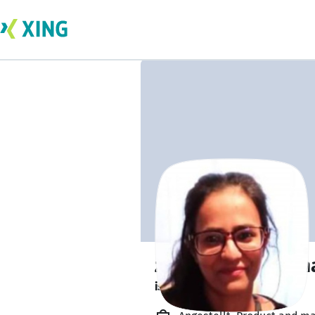
zoofishan Zoofish
is available. ✅