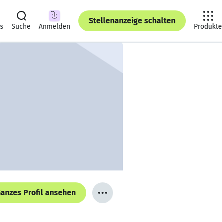
Stellenanzeige schalten
ts
Suche
Anmelden
Produkte
anzes Profil ansehen