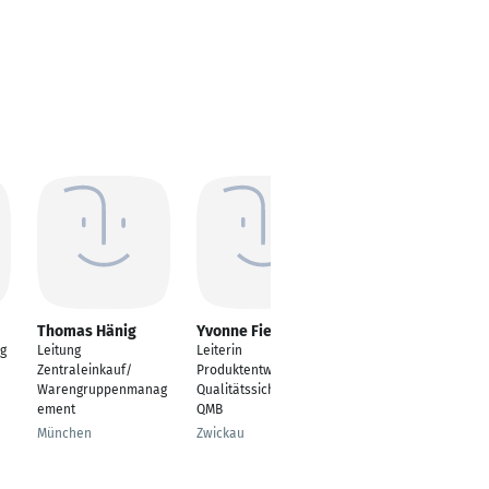
Thomas Hänig
Yvonne Fiedler
Damaris Egloff
ng
Leitung
Leiterin
UX-Consultant
Zentraleinkauf/
Produktentwicklung &
Sennwald
Warengruppenmanag
Qualitätssicherung /
ement
QMB
München
Zwickau