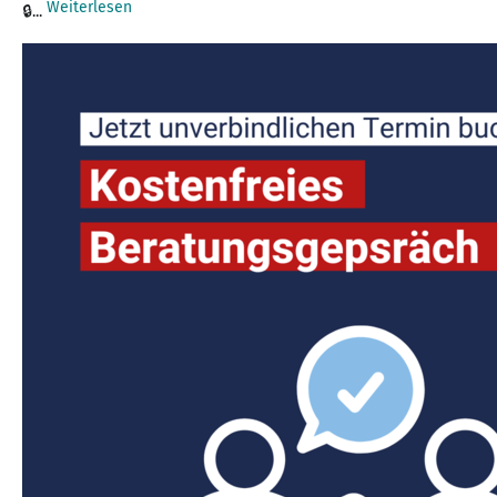
Weiterlesen
🔒...