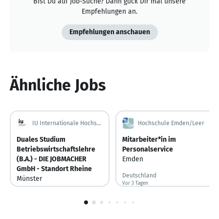
Bist Du auf Job-Suche? Dann guck Dir mal unsere
Empfehlungen an.
Empfehlungen anschauen
Ähnliche Jobs
IU Internationale Hochschule
Hochschule Emden/Leer
Duales Studium
Mitarbeiter*in im
Betriebswirtschaftslehre
Personalservice
(B.A.) - DIE JOBMACHER
Emden
GmbH - Standort Rheine
Deutschland
Münster
Vor 3 Tagen
Vor 3 Tagen veröffentlicht
Deutschland
Vor 3 Tagen
Vor 3 Tagen veröffentlicht
1
von