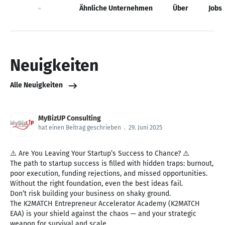
Neuigkeiten
Ähnliche Unternehmen
Über
Jobs
Neuigkeiten
Alle Neuigkeiten
MyBizUP Consulting
hat einen Beitrag geschrieben
.
29. Juni 2025
⚠️ Are You Leaving Your Startup’s Success to Chance? ⚠️
The path to startup success is filled with hidden traps: burnout,
poor execution, funding rejections, and missed opportunities.
Without the right foundation, even the best ideas fail.
Don’t risk building your business on shaky ground.
The K2MATCH Entrepreneur Accelerator Academy (K2MATCH
EAA) is your shield against the chaos — and your strategic
weapon for survival and scale.