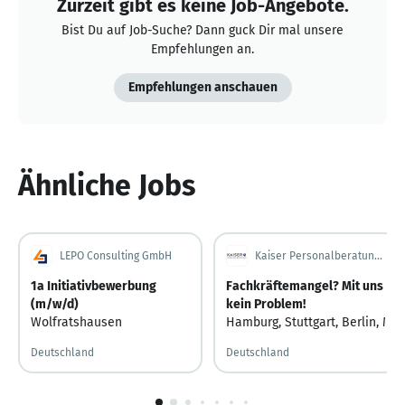
Zurzeit gibt es keine Job-Angebote.
Bist Du auf Job-Suche? Dann guck Dir mal unsere
Empfehlungen an.
Empfehlungen anschauen
Ähnliche Jobs
LEPO Consulting GmbH
Kaiser Personalberatung GmbH
1a Initiativbewerbung
Fachkräftemangel? Mit uns
(m/w/d)
kein Problem!
Wolfratshausen
Hamburg
,
Stuttgart
,
Berlin
,
Mün
Deutschland
Deutschland