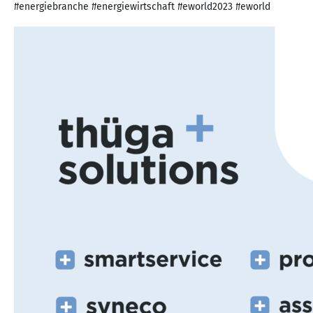
#energiebranche #energiewirtschaft #eworld2023 #eworld