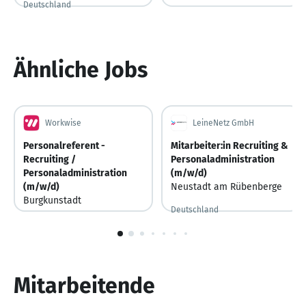
Deutschland
Deutschland
Ähnliche Jobs
Workwise
LeineNetz GmbH
Personalreferent -
Mitarbeiter:in Recruiting &
Recruiting /
Personaladministration
Personaladministration
(m/w/d)
(m/w/d)
Neustadt am Rübenberge
Burgkunstadt
Deutschland
Deutschland
1
von
10
Mitarbeitende