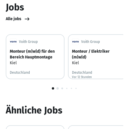
Jobs
Alle jobs
Voith Group
Voith Group
Monteur (m|w|d) für den
Monteur / Elektriker
Bereich Hauptmontage
(m|w|d)
Kiel
Kiel
Deutschland
Deutschland
Vor 12 Stunden
Vor 12 Stunden veröffentlicht
1
von
6
Ähnliche Jobs