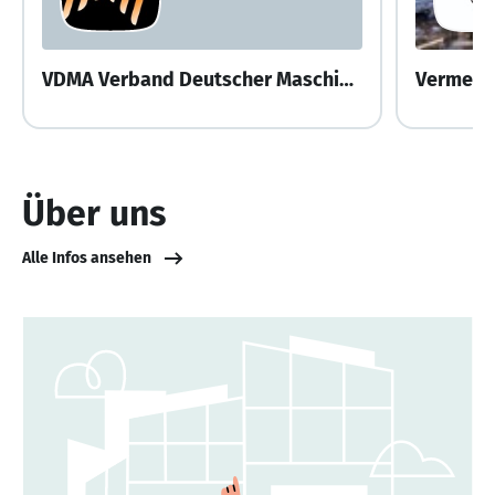
VDMA Verband Deutscher Maschinen- und Anlagenbau e.V.
Vermeer
Über uns
Alle Infos ansehen