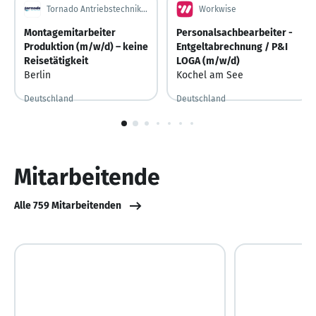
Tornado Antriebstechnik GmbH
Workwise
Montagemitarbeiter
Personalsachbearbeiter -
Produktion (m/w/d) – keine
Entgeltabrechnung / P&I
Reisetätigkeit
LOGA (m/w/d)
Berlin
Kochel am See
Deutschland
Deutschland
Vor 4 Tagen
Vor 4 Tagen veröffentlicht
Vor 2 Tagen
Vor 2 Tagen veröffentlicht
1
von
10
Mitarbeitende
Alle 759 Mitarbeitenden