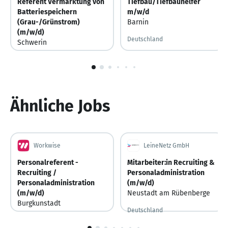
Referent Vermarktung von
Tiefbau/Tiefbauhelfer
Batteriespeichern
m/w/d
(Grau-/Grünstrom)
Barnin
(m/w/d)
Deutschland
Schwerin
Deutschland
Vor 2 Tagen
Vor 2 Tagen veröffentlicht
1
von
6
Ähnliche Jobs
Workwise
LeineNetz GmbH
Personalreferent -
Mitarbeiter:in Recruiting &
Recruiting /
Personaladministration
Personaladministration
(m/w/d)
(m/w/d)
Neustadt am Rübenberge
Burgkunstadt
Deutschland
Deutschland