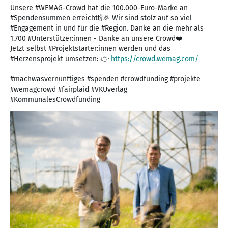
Unsere #WEMAG-Crowd hat die 100.000-Euro-Marke an
#Spendensummen erreicht!🍾🎉 Wir sind stolz auf so viel
#Engagement in und für die #Region. Danke an die mehr als
1.700 #Unterstützer:innen - Danke an unsere Crowd❤️
Jetzt selbst #Projektstarter:innen werden und das
#Herzensprojekt umsetzen: 👉
https://crowd.wemag.com/
#machwasvernünftiges #spenden #crowdfunding #projekte
#wemagcrowd #fairplaid #VKUverlag
#KommunalesCrowdfunding