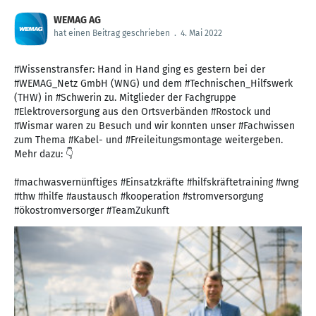
WEMAG AG
hat einen Beitrag geschrieben
.
4. Mai 2022
#Wissenstransfer: Hand in Hand ging es gestern bei der
#WEMAG_Netz GmbH (WNG) und dem #Technischen_Hilfswerk
(THW) in #Schwerin zu. Mitglieder der Fachgruppe
#Elektroversorgung aus den Ortsverbänden #Rostock und
#Wismar waren zu Besuch und wir konnten unser #Fachwissen
zum Thema #Kabel- und #Freileitungsmontage weitergeben.
Mehr dazu: 👇
#machwasvernünftiges #Einsatzkräfte #hilfskräftetraining #wng
#thw #hilfe #austausch #kooperation #stromversorgung
#ökostromversorger #TeamZukunft