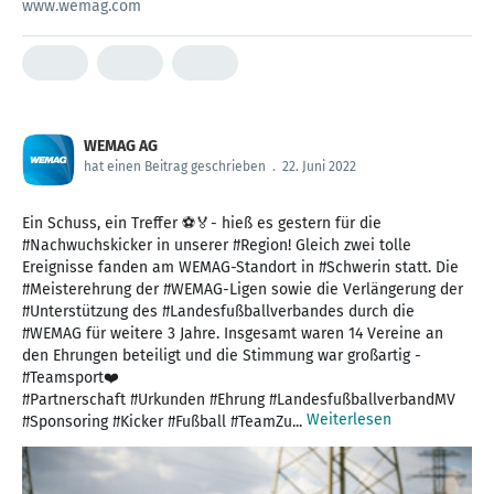
www.wemag.com
WEMAG AG
hat einen Beitrag geschrieben
.
22. Juni 2022
Ein Schuss, ein Treffer ⚽🏅- hieß es gestern für die
#Nachwuchskicker in unserer #Region! Gleich zwei tolle
Ereignisse fanden am WEMAG-Standort in #Schwerin statt. Die
#Meisterehrung der #WEMAG-Ligen sowie die Verlängerung der
#Unterstützung des #Landesfußballverbandes durch die
#WEMAG für weitere 3 Jahre. Insgesamt waren 14 Vereine an
den Ehrungen beteiligt und die Stimmung war großartig -
#Teamsport❤️
#Partnerschaft #Urkunden #Ehrung #LandesfußballverbandMV
Weiterlesen
#Sponsoring #Kicker #Fußball #TeamZu...