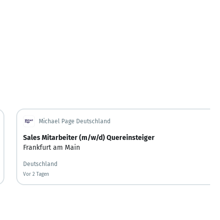
Michael Page Deutschland
Sales Mitarbeiter (m/w/d) Quereinsteiger
ssen
,
Düsseldorf
Frankfurt am Main
,
Mainz
,
Mannheim
Deutschland
Vor 2 Tagen
Vor 2 Tagen veröffentlicht