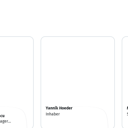
10
Yannik Hoeder
Inhaber
scu
ager
rim Manager)