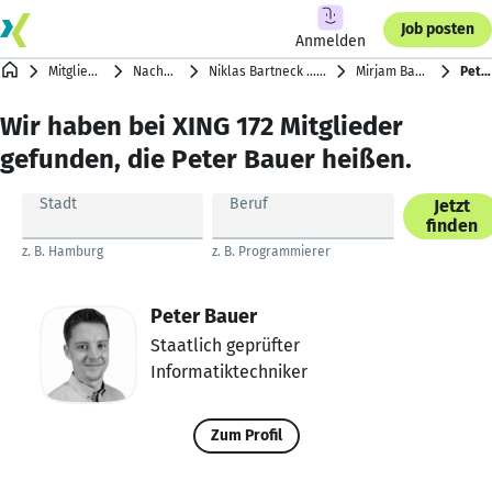
Job posten
Anmelden
Mitgliederverzeichnis
Nachnamen mit B
Niklas Bartneck … Robert Baumgartner-Jurko
Mirjam Bauer … Ralph Bauer
Peter Bauer
Wir haben bei XING 172 Mitglieder
gefunden, die Peter Bauer heißen.
Stadt
Beruf
Jetzt
finden
z. B. Hamburg
z. B. Programmierer
Peter Bauer
Staatlich geprüfter
Informatiktechniker
Zum Profil