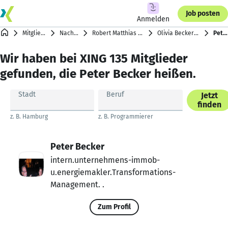
Job posten
Anmelden
Mitgliederverzeichnis
Nachnamen mit B
Robert Matthias Baumgartner … Sara Beglinger
Olivia Becker Susan … Romano Becker
Peter Becker
Wir haben bei XING 135 Mitglieder
gefunden, die Peter Becker heißen.
Stadt
Beruf
Jetzt
finden
z. B. Hamburg
z. B. Programmierer
Peter Becker
intern.unternehmens-immob-
u.energiemakler.Transformations-
Management. .
Zum Profil