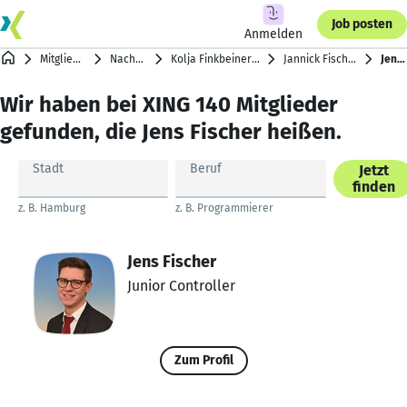
Job posten
Anmelden
Mitgliederverzeichnis
Nachnamen mit F
Kolja Finkbeiner … Heather Flynn Fleming
Jannick Fischer … Kai-Uwe Fischer
Jens Fischer
Wir haben bei XING 140 Mitglieder
gefunden, die Jens Fischer heißen.
Stadt
Beruf
Jetzt
finden
z. B. Hamburg
z. B. Programmierer
Jens Fischer
Junior Controller
Zum Profil