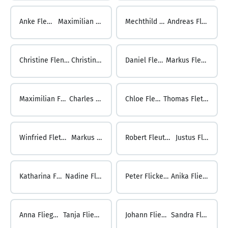
Anke Flemming ...
Maximilian Flemming
Mechthild Flemming ...
Andreas Flenkenthaler
Christine Flenkenthaler ...
Christina Flesch
Daniel Flesch ...
Markus Fleschutz
Maximilian Fleschutz ...
Charles Fletcher
Chloe Fletcher ...
Thomas Fletschinger
Winfried Fletschinger ...
Markus Fleuter
Robert Fleuter ...
Justus Flick
Katharina Flick ...
Nadine Flicker
Peter Flicker ...
Anika Fliegel
Anna Fliegel ...
Tanja Fliegert
Johann Fliegl ...
Sandra Flierl