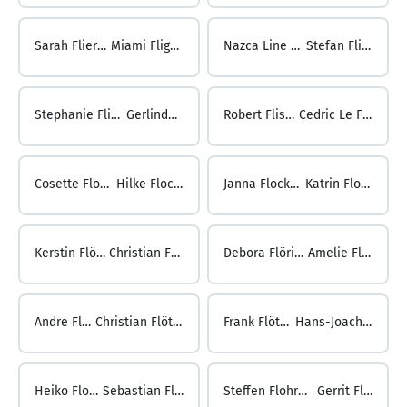
Sarah Flierl ...
Miami Flights
Nazca Line Flights ...
Stefan Flinspach
Stephanie Flinspach ...
Gerlinde Flisar
Robert Flisar ...
Cedric Le Floch
Cosette Floch ...
Hilke Flocken
Janna Flocken ...
Katrin Floegel
Kerstin Flögel ...
Christian Flöring
Debora Flöring ...
Amelie Flöter
Andre Flöter ...
Christian Flötschinger
Frank Flöttchen ...
Hans-Joachim Flohr
Heiko Flohr ...
Sebastian Flohre
Steffen Flohre ...
Gerrit Flor