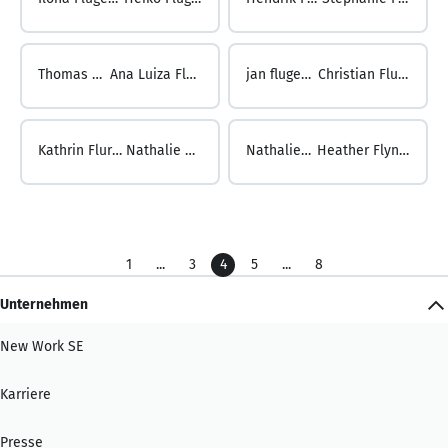
Thomas Flühmann ...
Ana Luiza Flugel Magalhães
jan flugel ...
Christian Flurer
Kathrin Flurer ...
Nathalie Flury
Nathalie Flury ...
Heather Flynn Fleming
1
...
3
4
5
...
8
Unternehmen
New Work SE
Karriere
Presse