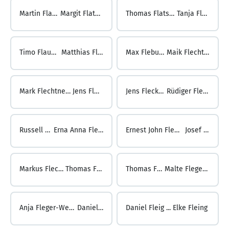
Martin Flatau ...
Margit Flatschart
Thomas Flatschart ...
Tanja Flauaus
Timo Flauaus ...
Matthias Flebus
Max Flebus ...
Maik Flechtner
Mark Flechtner ...
Jens Fleck
Jens Fleck ...
Rüdiger Fleck
Russell Fleck ...
Erna Anna Fleckenstein
Ernest John Fleckenstein ...
Josef Fleckl
Markus Fleckl ...
Thomas Fleer
Thomas Fleer ...
Malte Flegelskamp
Anja Fleger-Weckmann ...
Daniel Fleig
Daniel Fleig ...
Elke Fleing