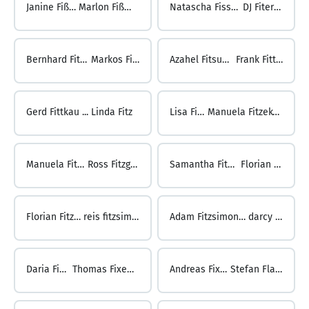
Janine Fiß ...
Marlon Fißmer
Natascha Fissmer ...
DJ Fiterman
Bernhard Fitger ...
Markos Fitsos
Azahel Fitsume ...
Frank Fittkau
Gerd Fittkau ...
Linda Fitz
Lisa Fitz ...
Manuela Fitzek-Kuhle
Manuela Fitzek ...
Ross Fitzgerald
Samantha FitzGerald ...
Florian Fitzner
Florian Fitzner ...
reis fitzsimmons
Adam Fitzsimons ...
darcy fix
Daria Fix ...
Thomas Fixemer
Andreas Fixl ...
Stefan Flabb