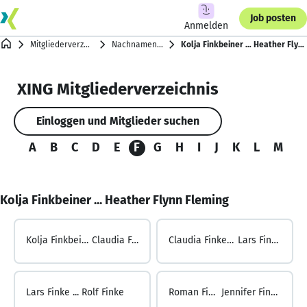
Job posten
Anmelden
Mitgliederverzeichnis
Nachnamen mit F
Kolja Finkbeiner … Heather Flynn Fleming
XING Mitgliederverzeichnis
Einloggen und Mitglieder suchen
A
B
C
D
E
F
G
H
I
J
K
L
M
N
Kolja Finkbeiner ... Heather Flynn Fleming
Kolja Finkbeiner ...
Claudia Finke
Claudia Finke ...
Lars Finke
Lars Finke ...
Rolf Finke
Roman Finke ...
Jennifer Finkeldei