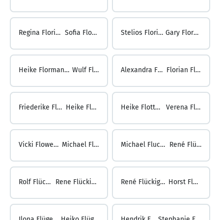
Regina Floride ...
Sofia Florina
Stelios Florinas ...
Gary Flormann
Heike Flormann ...
Wulf Flos
Alexandra Flosbach ...
Florian Floßmann
Friederike Floßmann ...
Heike Flottmann
Heike Flottmann ...
Verena Flowers
Vicki Flowers ...
Michael Fluck
Michael Fluck ...
René Flück
Rolf Flück ...
Rene Flückiger
René Flückiger ...
Horst Flügel
Ilona Flügel ...
Heiko Flügge
Hendrik Flügge ...
Stephanie Flühmann