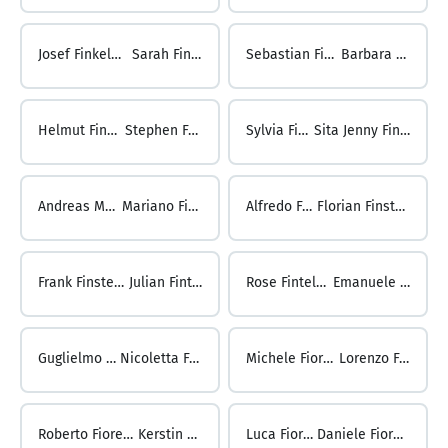
Josef Finkeldei ...
Sarah Finken
Sebastian Finken ...
Barbara Finker
Helmut Finker ...
Stephen Finley
Sylvia Finley ...
Sita Jenny Finnendahl
Andreas M. Finner ...
Mariano Finochietto
Alfredo Finol ...
Florian Finsterbusch
Frank Finsterbusch ...
Julian Fintelmann
Rose Fintelmann ...
Emanuele Fiocchi
Guglielmo Fiocchi ...
Nicoletta Fioravanzo
Michele Fioravera ...
Lorenzo Fiorello
Roberto Fiorello ...
Kerstin Fiori
Luca Fiori ...
Daniele Fiorucci