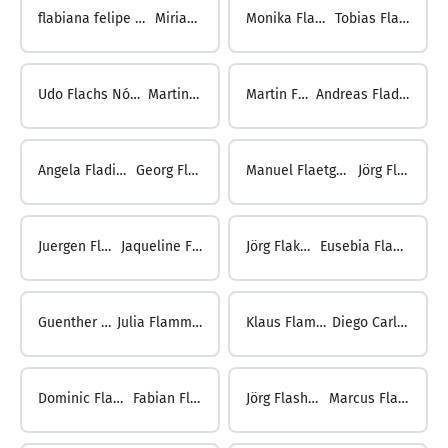
flabiana felipe madeira flabi ...
Miriam Flach
Monika Flach ...
Tobias Flachs
Udo Flachs Nóbrega ...
Martin Flad
Martin Flad ...
Andreas Fladischer
Angela Fladischer ...
Georg Flätgen
Manuel Flaetgen ...
Jörg Flaig
Juergen Flaig ...
Jaqueline Flake
Jörg Flake ...
Eusebia Flamm
Guenther Flamm ...
Julia Flammersberger
Klaus Flammersberger ...
Diego Carlos FLANNERY
Dominic Flannery ...
Fabian Flashar
Jörg Flashar ...
Marcus Flatau