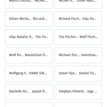
Marco Christoph Fischer ...
Michel Fischer
Michel Fischer ...
Oliver Marco Fischer
Oliver-Michael Fischer ...
Riccardo Fischer
Richard Fischer ...
Silja Fischer
Silja Natalie Fischer ...
Tilo Fischer
Tilo Fischer ...
Wolf Fischer
Wolf Fischer ...
Maximilian Fischhaber
Michael Fischhaber ...
Valentina Fischle
Wolfgang Fischle ...
HAKKI SİNAN FİŞEK
Sonat Fişek ...
Daniel Fisher
Danielle Fisher ...
zaylah fisher
Stephan FisherDunham ...
Inga Fiss