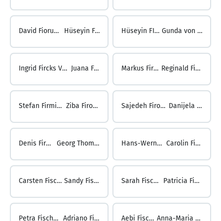
David Fiorucci ...
Hüseyin Fırat
Hüseyin FIRAT ...
Gunda von Fircks
Ingrid Fircks Von ...
Juana Firla
Markus Firla ...
Reginald Firmin
Stefan Firmin ...
Ziba Firouzi
Sajedeh Firouzizadeh ...
Danijela Firulovic
Denis Firulovic ...
Georg Thomas Fisch
Hans-Werner Fisch ...
Carolin Fischbach
Carsten Fischbach ...
Sandy Fischbach
Sarah Fischbach ...
Patricia Fischbeck
Petra Fischbeck ...
Adriano Fischer
Aebi Fischer ...
Anna-Maria Fischer