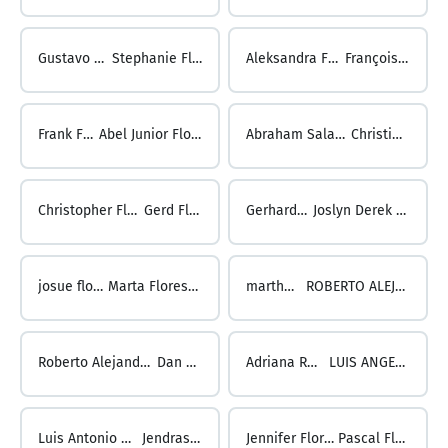
Gustavo Flor ...
Stephanie Florczak
Aleksandra Florczuk ...
François Floren
Frank Floren ...
Abel Junior Flores Huitron
Abraham Salatiel Flores Campos ...
Christian Joel Flores
Christopher Flores ...
Gerd Flores
Gerhard Flores ...
Joslyn Derek Flores Pavon
josue flores ...
Marta Flores Gibaja
martha flores ...
ROBERTO ALEJANDRO FLORES
Roberto Alejandro Flores Rangel ...
Dan Floresco
Adriana Ramona Florescu ...
LUIS ANGEL FLOREZ SAÑUDO
Luis Antonio Florez Ordoñez ...
Jendraszyk Florian
Jennifer Florian ...
Pascal Floride