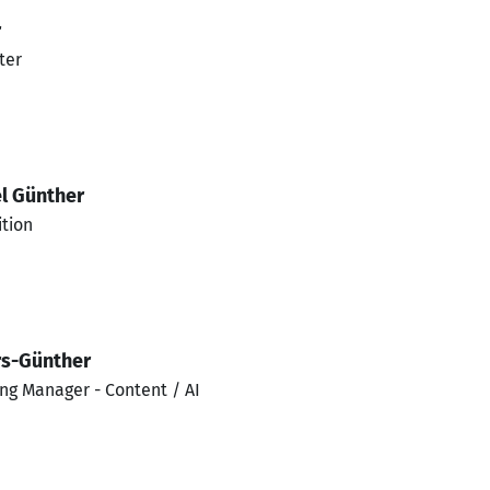
r
ter
el Günther
ition
s-Günther
ng Manager - Content / AI