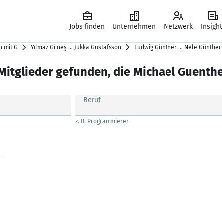
Jobs finden
Unternehmen
Netzwerk
Insigh
 mit G
Yılmaz Güneş … Jukka Gustafsson
Ludwig Günther … Nele Günther
Mitglieder gefunden, die Michael Guenthe
Beruf
z. B. Programmierer
r