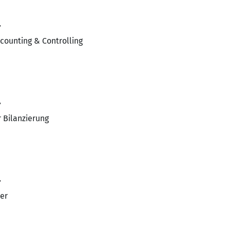
r
counting & Controlling
r
 Bilanzierung
r
ter