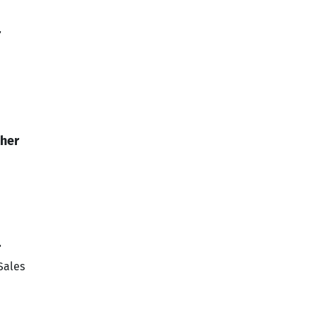
r
ther
r
Sales