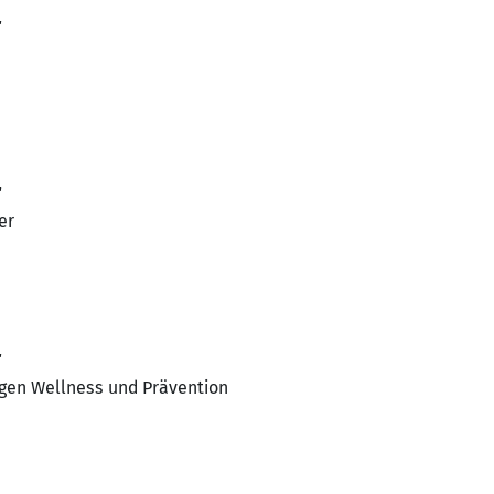
r
r
er
r
gen Wellness und Prävention