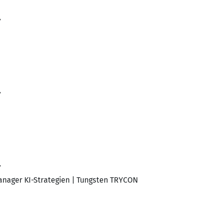
r
r
r
Manager KI-Strategien | Tungsten TRYCON