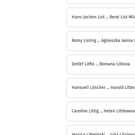
Hans-Jochen List ...
René List MS
Romy Listing ...
Agnieszka Iwona 
Detlef Litfin ...
Romana Litkova
Hansueli Litscher ...
Harald Litte
Caroline Littig ...
Helen Littlewoo
Jessica Littwinski ...
Julia Litviny