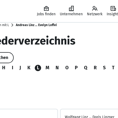
Jobs finden
Unternehmen
Netzwerk
Insigh
 mit L
Andreas Linz … Evelyn Loffel
ederverzeichnis
uchen
H
I
J
K
L
M
N
O
P
Q
R
S
T
Wolfgang Linz ...
Doris Linzner