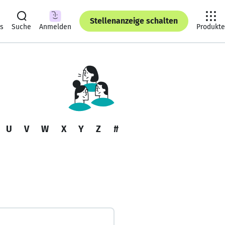
Stellenanzeige schalten
ts
Suche
Anmelden
Produkte
U
V
W
X
Y
Z
#