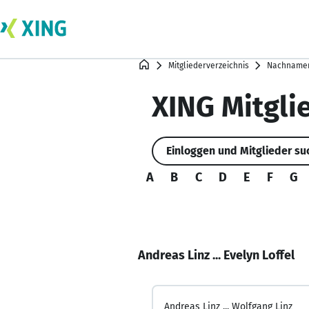
Mitgliederverzeichnis
Nachnamen
XING Mitgli
Einloggen und Mitglieder s
A
B
C
D
E
F
G
Andreas Linz ... Evelyn Loffel
Andreas Linz ...
Wolfgang Linz