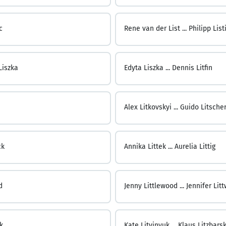
c
Rene van der List ...
Philipp List
Liszka
Edyta Liszka ...
Dennis Litfin
Alex Litkovskyi ...
Guido Litsche
ck
Annika Littek ...
Aurelia Littig
d
Jenny Littlewood ...
Jennifer Litt
uk
Kate Litvinyuk ...
Klaus Litzbarsk