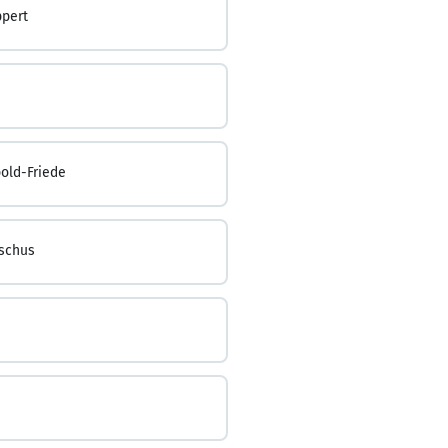
ppert
old-Friede
schus