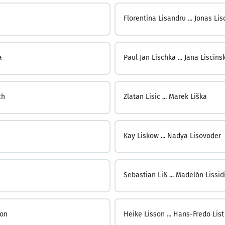
Florentina Lisandru ...
Jonas Lis
a
Paul Jan Lischka ...
Jana Liscins
ch
Zlatan Lisic ...
Marek Liška
Kay Liskow ...
Nadya Lisovoder
Sebastian Liß ...
Madelón Lissid
son
Heike Lisson ...
Hans-Fredo List