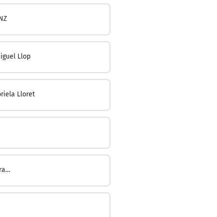
NZ
iguel Llop
riela Lloret
Lina Maria Loaiza Naranjo