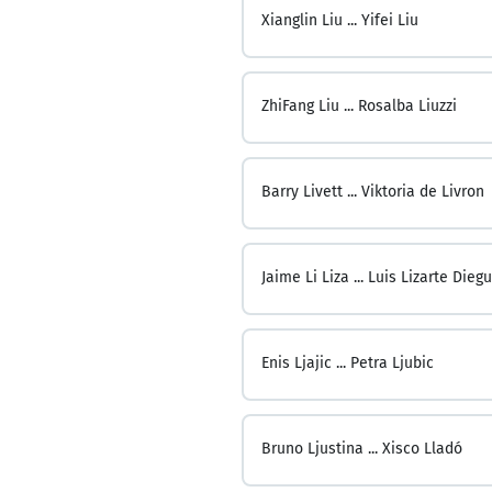
Xianglin Liu ...
Yifei Liu
ZhiFang Liu ...
Rosalba Liuzzi
Barry Livett ...
Viktoria de Livron
Jaime Li Liza ...
Luis Lizarte Dieg
Enis Ljajic ...
Petra Ljubic
Bruno Ljustina ...
Xisco Lladó