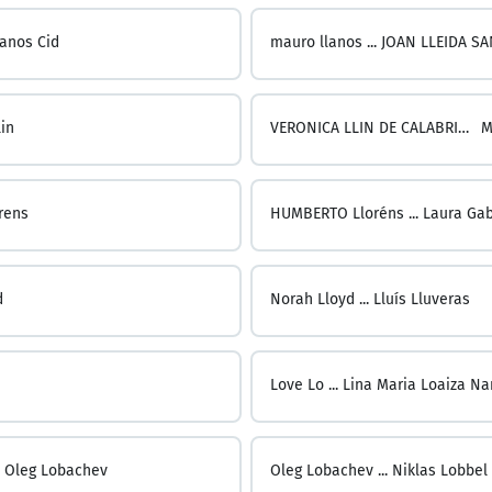
lanos Cid
mauro llanos ...
JOAN LLEIDA SA
lin
VERONICA LLIN DE CALABRIA ...
M
rens
HUMBERTO Lloréns ...
Laura Gab
d
Norah Lloyd ...
Lluís Lluveras
Love Lo ...
Oleg Lobachev
Oleg Lobachev ...
Niklas Lobbel