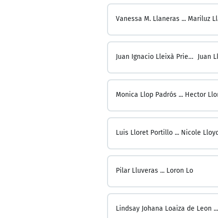
Vanessa M. Llaneras ...
Mariluz L
Juan Ignacio Lleixà Prieto ...
Juan L
Monica Llop Padrós ...
Hector Llo
Luis Lloret Portillo ...
Nicole Lloy
Pilar Lluveras ...
Loron Lo
Lindsay Johana Loaiza de Leon ...