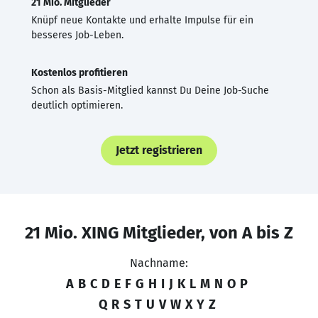
21 Mio. Mitglieder
Knüpf neue Kontakte und erhalte Impulse für ein
besseres Job-Leben.
Kostenlos profitieren
Schon als Basis-Mitglied kannst Du Deine Job-Suche
deutlich optimieren.
Jetzt registrieren
21 Mio. XING Mitglieder, von A bis Z
Nachname:
A
B
C
D
E
F
G
H
I
J
K
L
M
N
O
P
Q
R
S
T
U
V
W
X
Y
Z