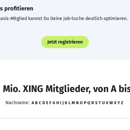
s profitieren
asis-Mitglied kannst Du Deine Job-Suche deutlich optimieren.
Jetzt registrieren
 Mio. XING Mitglieder, von A bi
Nachname:
A
B
C
D
E
F
G
H
I
J
K
L
M
N
O
P
Q
R
S
T
U
V
W
X
Y
Z