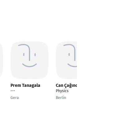
Prem Tanagala
Can Çağıncan
Holger Jacobsen
---
Physics
Sales Director Mass
Market & Expert DACH
Gera
Berlin
Hamburg