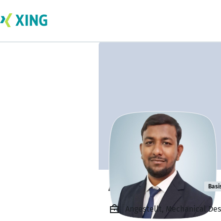
AIJAZ SHAREEF
Basi
Angestellt, Mechanical Desi