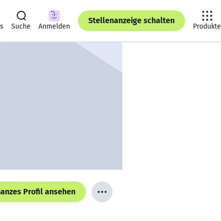
Stellenanzeige schalten
ts
Suche
Anmelden
Produkte
anzes Profil ansehen