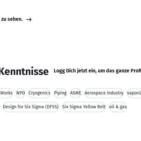
e zu sehen.
Kenntnisse
Logg Dich jetzt ein, um das ganze Prof
dWorks
NPD
Cryogenics
Piping
ASME
Aerospace Industry
vapori
Design for Six Sigma (DFSS)
Six Sigma Yellow Belt
oil & gas