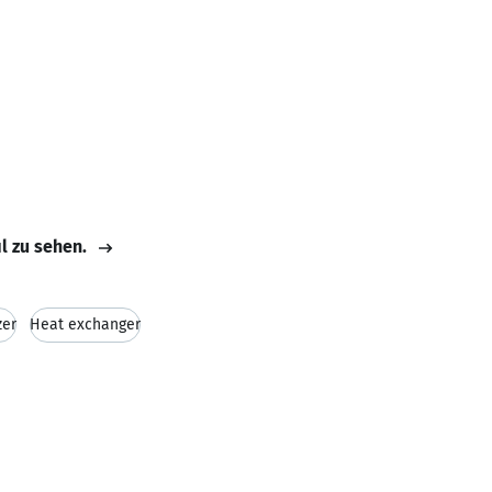
il zu sehen.
zer
Heat exchanger