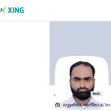
ASIF Ismail
Basis
Angestellt, Mechanical Te