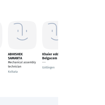
ABHISHEK
Khaier eddine
prashil borda
SAMANTA
Belgacem
Professional
Mechanical assembly
---
Development & Job
technician
Search – Aerospace
Göttingen
Engineering
Kolkata
Berlin