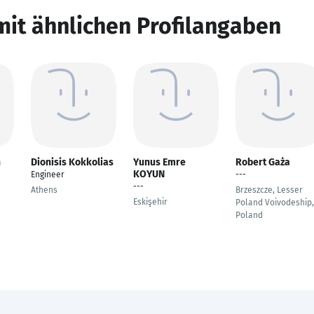
mit ähnlichen Profilangaben
n
Dionisis Kokkolias
Yunus Emre
Robert Gaża
KOYUN
Engineer
---
---
Athens
Brzeszcze, Lesser
Eskişehir
Poland Voivodeship,
Poland