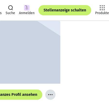
Stellenanzeige schalten
ts
Suche
Anmelden
Produkte
anzes Profil ansehen