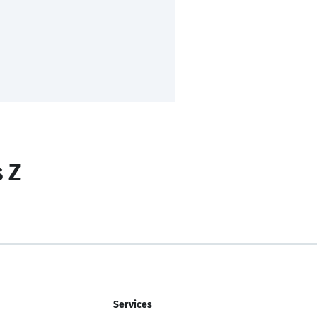
s Z
Services