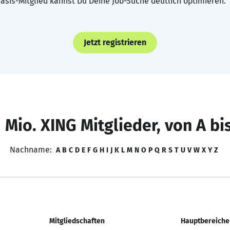
asis-Mitglied kannst Du Deine Job-Suche deutlich optimieren.
Jetzt registrieren
 Mio. XING Mitglieder, von A bi
Nachname:
A
B
C
D
E
F
G
H
I
J
K
L
M
N
O
P
Q
R
S
T
U
V
W
X
Y
Z
Mitgliedschaften
Hauptbereiche