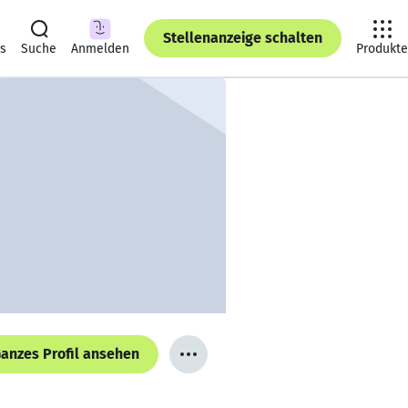
Stellenanzeige schalten
ts
Suche
Anmelden
Produkte
anzes Profil ansehen