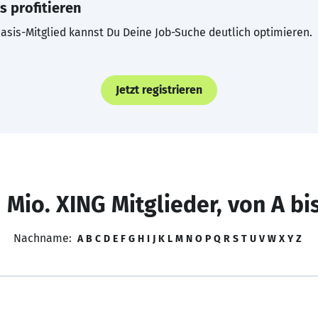
s profitieren
asis-Mitglied kannst Du Deine Job-Suche deutlich optimieren.
Jetzt registrieren
 Mio. XING Mitglieder, von A bi
Nachname:
A
B
C
D
E
F
G
H
I
J
K
L
M
N
O
P
Q
R
S
T
U
V
W
X
Y
Z