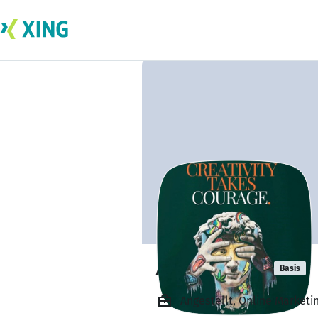
A.T.M Atique
Basis
Angestellt, Online Marketi