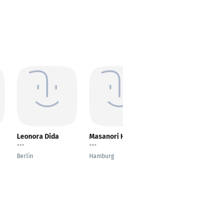
Leonora Dida
Masanori HATSUSE
Mahmoud Soudi
---
---
IT Project Manager
Berlin
Hamburg
Aachen