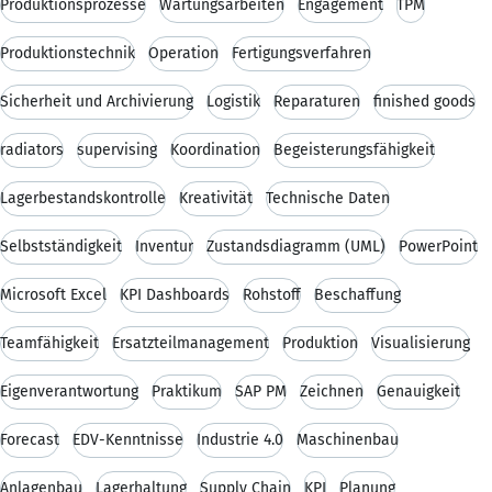
Produktionsprozesse
Wartungsarbeiten
Engagement
TPM
Produktionstechnik
Operation
Fertigungsverfahren
Sicherheit und Archivierung
Logistik
Reparaturen
finished goods
radiators
supervising
Koordination
Begeisterungsfähigkeit
Lagerbestandskontrolle
Kreativität
Technische Daten
Selbstständigkeit
Inventur
Zustandsdiagramm (UML)
PowerPoint
Microsoft Excel
KPI Dashboards
Rohstoff
Beschaffung
Teamfähigkeit
Ersatzteilmanagement
Produktion
Visualisierung
Eigenverantwortung
Praktikum
SAP PM
Zeichnen
Genauigkeit
Forecast
EDV-Kenntnisse
Industrie 4.0
Maschinenbau
Anlagenbau
Lagerhaltung
Supply Chain
KPI
Planung