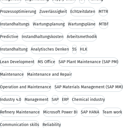
Prozessoptimierung
Zuverlässigkeit
Echtzeitdaten
MTTR
Instandhaltungs
Wartungsplanung
Wartungspläne
MTBF
Predictive
Instandhaltungskosten
Arbeitsmethodik
Instandhaltung
Analytisches Denken
5S
HLK
Lean Development
MS Office
SAP Plant Maintenance (SAP PM)
Maintenance
Maintenance and Repair
Operation and Maintenance
SAP Materials Management (SAP MM)
Industry 4.0
Management
SAP
ERP
Chemical industry
Refinery Maintenance
Microsoft Power BI
SAP HANA
Team work
Communication skills
Reliability