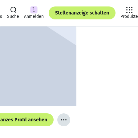
Stellenanzeige schalten
ts
Suche
Anmelden
Produkte
anzes Profil ansehen