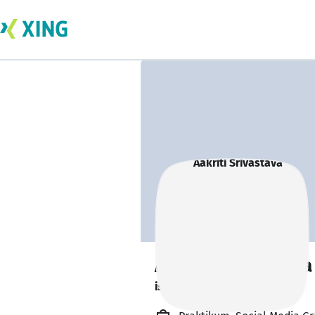
Aakriti Srivastava
is out learning. 🎓