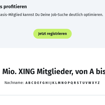
s profitieren
asis-Mitglied kannst Du Deine Job-Suche deutlich optimieren.
Jetzt registrieren
 Mio. XING Mitglieder, von A bi
Nachname:
A
B
C
D
E
F
G
H
I
J
K
L
M
N
O
P
Q
R
S
T
U
V
W
X
Y
Z