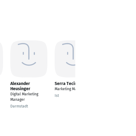
Alexander
Serra Tecimer
Yildiz Stephanie
Heusinger
Gotsch
Marketing Manager
Digital Marketing
Digital Marketing
Ist
Manager
Manager
Darmstadt
Köniz