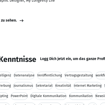
aphic Designer, My Longevity Life
e zu sehen.
Kenntnisse
Logg Dich jetzt ein, um das ganze Prof
elligenz
Datenanalyse
Veröffentlichung
Vertragsgestaltung
workf
erbung
Journalismus
Sekretariat
Kreativität
Internet Marketing
ipting
PowerPoint
Digitale Kommunikation
Kommunikation
Newsl