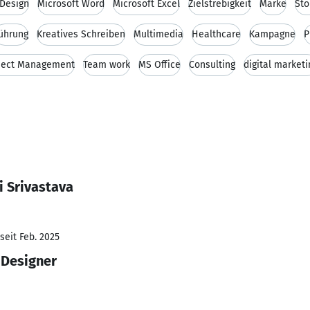
-Design
Microsoft Word
Microsoft Excel
Zielstrebigkeit
Marke
Sto
ührung
Kreatives Schreiben
Multimedia
Healthcare
Kampagne
P
ject Management
Team work
MS Office
Consulting
digital marketi
i Srivastava
seit Feb. 2025
 Designer