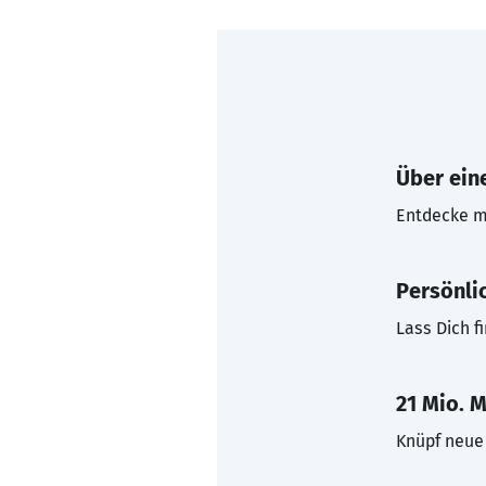
Über eine
Entdecke mi
Persönli
Lass Dich f
21 Mio. M
Knüpf neue 