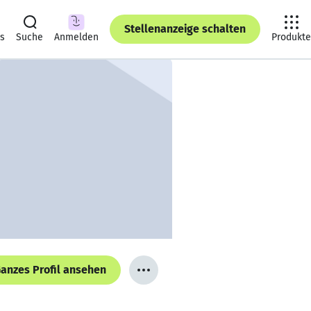
Stellenanzeige schalten
ts
Suche
Anmelden
Produkte
anzes Profil ansehen