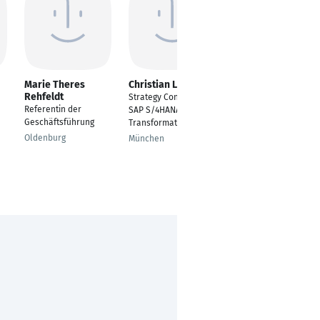
Marie Theres
Christian Lenz
Michael Heine
Rehfeldt
Strategy Consultant
Berater/Projektmitarb
Referentin der
SAP S/4HANA
eiter
Geschäftsführung
Transformation
Dresden
Oldenburg
München