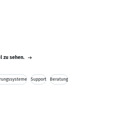
il zu sehen.
erungssysteme
Support
Beratung