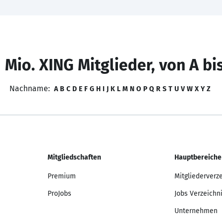
 Mio. XING Mitglieder, von A bi
Nachname:
A
B
C
D
E
F
G
H
I
J
K
L
M
N
O
P
Q
R
S
T
U
V
W
X
Y
Z
Mitgliedschaften
Hauptbereiche
Premium
Mitgliederverz
ProJobs
Jobs Verzeichn
Unternehmen