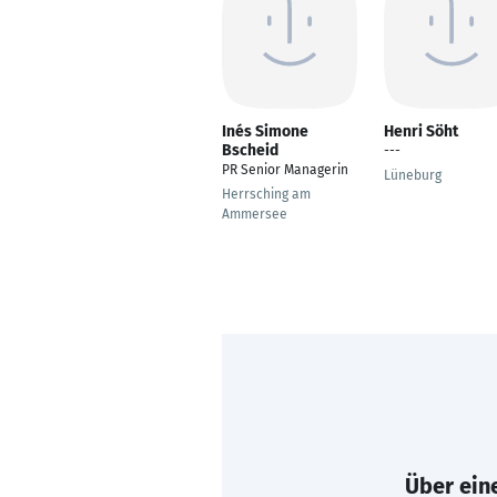
Inés Simone
Henri Söht
Bscheid
---
PR Senior Managerin
Lüneburg
Herrsching am
Ammersee
Über eine