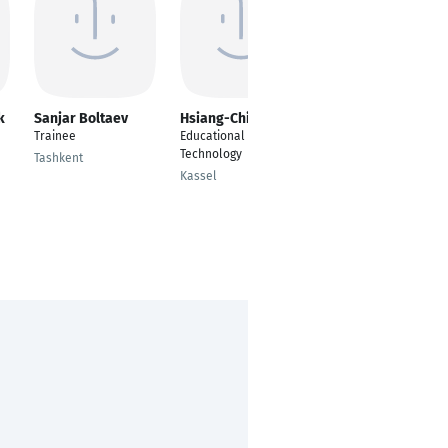
k
Sanjar Boltaev
Hsiang-Chin Wang
Yeonji Lee
Trainee
Educational
Germanistik
Technology
Tashkent
Frankfurt am Main
Kassel