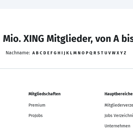
 Mio. XING Mitglieder, von A bi
Nachname:
A
B
C
D
E
F
G
H
I
J
K
L
M
N
O
P
Q
R
S
T
U
V
W
X
Y
Z
Mitgliedschaften
Hauptbereiche
Premium
Mitgliederverz
ProJobs
Jobs Verzeichn
Unternehmen