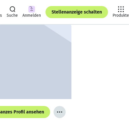
Stellenanzeige schalten
ts
Suche
Anmelden
Produkte
anzes Profil ansehen