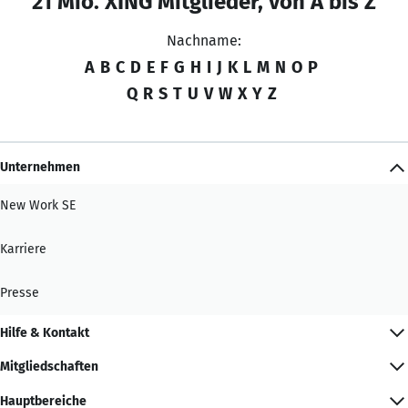
21 Mio. XING Mitglieder, von A bis Z
Nachname:
A
B
C
D
E
F
G
H
I
J
K
L
M
N
O
P
Q
R
S
T
U
V
W
X
Y
Z
Unternehmen
New Work SE
Karriere
Presse
Hilfe & Kontakt
Mitgliedschaften
Hauptbereiche