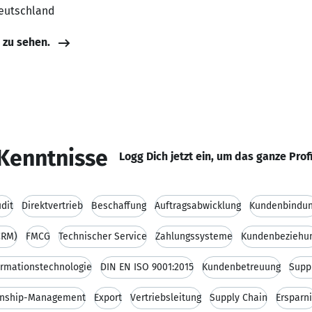
Deutschland
e zu sehen.
Kenntnisse
Logg Dich jetzt ein, um das ganze Prof
dit
Direktvertrieb
Beschaffung
Auftragsabwicklung
Kundenbindu
CRM)
FMCG
Technischer Service
Zahlungssysteme
Kundenbeziehu
ormationstechnologie
DIN EN ISO 9001:2015
Kundenbetreuung
Supp
onship-Management
Export
Vertriebsleitung
Supply Chain
Ersparn