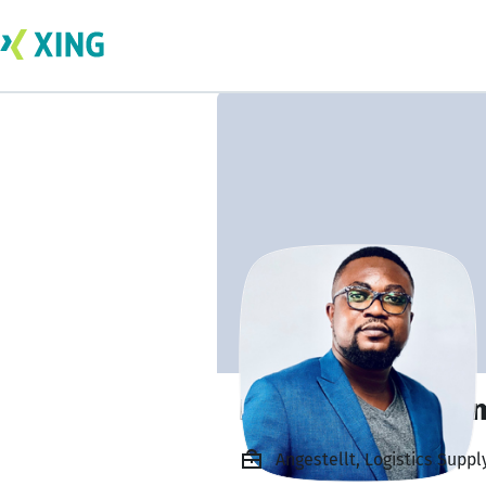
Dennis Onyamea
Angestellt, Logistics Suppl