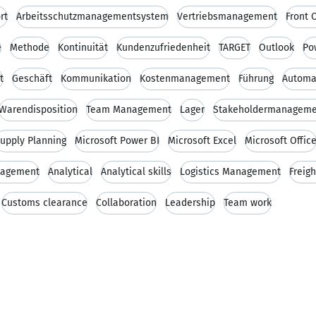
rt
Arbeitsschutzmanagementsystem
Vertriebsmanagement
Front 
e
Methode
Kontinuität
Kundenzufriedenheit
TARGET
Outlook
Po
t
Geschäft
Kommunikation
Kostenmanagement
Führung
Automa
Warendisposition
Team Management
Lager
Stakeholdermanageme
upply Planning
Microsoft Power BI
Microsoft Excel
Microsoft Offic
nagement
Analytical
Analytical skills
Logistics Management
Freig
Customs clearance
Collaboration
Leadership
Team work