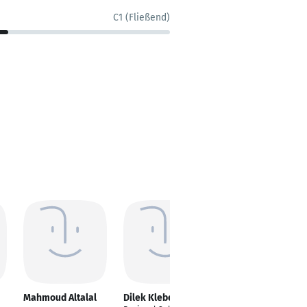
C1 (Fließend)
Mahmoud Altalal
Dilek Kleber
Hanif Khan