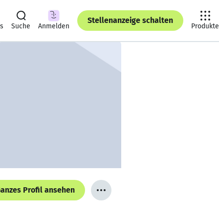
Stellenanzeige schalten
ts
Suche
Anmelden
Produkte
anzes Profil ansehen