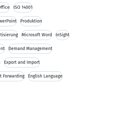
Office
ISO 14001
werPoint
Produktion
tisierung
Microsoft Word
InSight
nt
Demand Management
e
Export and Import
ht Forwarding
English Language