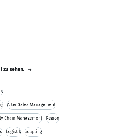
il zu sehen.
ng
ng
After Sales Management
ly Chain Management
Region
is
Logistik
adapting